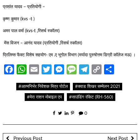
प्रशांत यादव – प्रतियोगी –
कृष्ण कुमार (kvs -t )
अमर पाल वर्मा (kvs-t ,रिसर्च स्कॉलर)
मेंस विजन – आनंद यादव (प्रतियोगी ,रिसर्च स्कॉलर)
प्रिलिम्स फैक्ट विशेष सहयोग- एम .ए भूगोल विभाग (मर्यादा पुरुषोत्तम डिग्री कॉलेज मऊ) ।
Facebook
WhatsApp
Email
Twitter
Messenger
Message
Telegram
Copy
Share
Link
#आत्मनिर्भर निवेशक मित्र पोर्टल
#क्वाड शिखर सम्मेलन 2021
#मेरा राशन मोबाइल एप
#साउंडिंग रॉकेट (RH-560)
0
Previous Post
Next Post