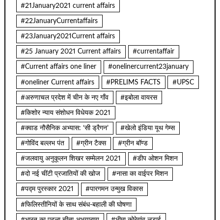
#21January2021 current affairs
#22JanuaryCurrentaffairs
#23January2021Current affairs
#25 January 2021 Current affairs
#currentaffair
#Current affairs one liner
#onelinercurrent23january
#oneliner Current affairs
#PRELIMS FACTS
#UPSC
#अरुणाचल प्रदेश में चीन के नए गाँव
#इबोला वायरस
#किशोर न्याय संशोधन विधेयक 2021
#क्वाड नौसैनिक अभ्यास: ‘सी ड्रैगन’
#खेलो इंडिया यूथ गेम्स
#गोविंद बल्लभ पंत
#ग्रीन टैक्स
#ग्रीन बॉण्ड
#जलवायु अनुकूलन शिखर सम्मेलन 2021
#डीप ओशन मिशन
#दो नई चींटी प्रजातियों की खोज
#नासा का वाईपर मिशन
#पद्म पुरस्कार 2021
#पारगमन उन्मुख विकास
#फिलिस्तीनियों के साथ संबंध-बहाली की घोषणा
#भारत का पहला चीता अभयारण्य
#भीमा कोरेगांव लड़ाई