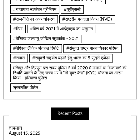
#यातायात उल्लंघन प्रीमियम
#यूपीएससी
#राजनीति का अपराधीकरण
#राष्ट्रीय मतदाता दिवस (NVD)
#रिसा
#वित्त वर्ष 2021 में आईएमएफ का अनुमान
#वैश्विक जलवायु जोखिम सूचकांक - 2021
#वैश्विक लैंगिक अंतराल रिपोर्ट
#संयुक्त राष्ट्र मानवाधिकार परिषद
#समास
#समुद्री सहयोग बढ़ाने हेतु भारत का 5 सूत्री एजेंडा
मणिपुर और त्रिपुरा इस राज्य पुलिस ने वर्ष 2020 में मामलों या शिकायतों की
स्थिति जानने के लिए राज्य भर में "नो युवर केस" (KYC) योजना का आरंभ
किया - हरियाणा पुलिस
श्रमशक्ति पोर्टल
Recent Posts
तापमान
August 15, 2025