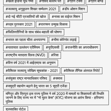
#खेलो इंडिया यूथ गेम्स
#गोविंद बल्लभ पंत
#ग्रीन टैक्स
#ग्रीन बॉण्ड
#जलवायु अनुकूलन शिखर सम्मेलन 2021
#डीप ओशन मिशन
#दो नई चींटी प्रजातियों की खोज
#नासा का वाईपर मिशन
#पद्म पुरस्कार 2021
#पारगमन उन्मुख विकास
#फिलिस्तीनियों के साथ संबंध-बहाली की घोषणा
#भारत का पहला चीता अभयारण्य
#भीमा कोरेगांव लड़ाई
#यातायात उल्लंघन प्रीमियम
#यूपीएससी
#राजनीति का अपराधीकरण
#राष्ट्रीय मतदाता दिवस (NVD)
#रिसा
#वित्त वर्ष 2021 में आईएमएफ का अनुमान
#वैश्विक जलवायु जोखिम सूचकांक - 2021
#वैश्विक लैंगिक अंतराल रिपोर्ट
#संयुक्त राष्ट्र मानवाधिकार परिषद
#समास
#समुद्री सहयोग बढ़ाने हेतु भारत का 5 सूत्री एजेंडा
मणिपुर और त्रिपुरा इस राज्य पुलिस ने वर्ष 2020 में मामलों या शिकायतों की स्थिति
जानने के लिए राज्य भर में "नो युवर केस" (KYC) योजना का आरंभ किया - हरियाणा
पुलिस
श्रमशक्ति पोर्टल