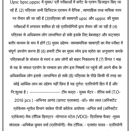
Upsc bpsc,uppsc में मुख्य/ प्री परीक्षाओं में करेंट के प्रश्न डिजाइन किए जा
रहें हैं. (2) पत्रिका अभी डिजिटल प्रारूप में दैनिक , साप्ताहिक तथा मासिक स्तर
पर तैयार की जा रही है (3)पत्रिका की सामाग्री upsc और uppsc की मुख्य
परीक्षाओं में लगातार शामिल हो रहे प्रतियोगियों द्वारा तैयार की जा रही है (4)
पत्रिका से अधिकतम लोग लाभान्वित हो सकें इसके लिए बेबसाइट और वाट्सएप
बतौर माध्यम के रूप में होगें (5) मुख्य उद्देश्य- समसामयिक सामाग्री का मेंस परीक्षा में
संपूर्ण उपयोग करना हैl (6) हमारी टीम का मुख्य ध्येय इस स्रोत का अनुसरण करके
पत्रिकाओं के संजाल से स्वयं व आप लोगों को बाहर निकालना है (7) विगत 1 माह
से यह के सफल प्रयोग के पश्चात हम लोग इस निष्कर्ष पर पहुंचें की अपने बीच के
अधिकाधिक लोग इससे -लाभान्वित हो सकें (8) पत्रिका के पीछे किसी भी तरह का
कोई आर्थिक लाभ का उद्देश्य नहीं छिपा है यह पूर्णत: प्रतियोगी हित में है और
नि:शुल्क है। --------------------- टीम रूद्रा - मुख्य मेंटर - वीरेेस वर्मा (T.O-
2016 pcs ) -अभिनव आनंद (डायट प्रवक्ता) -डॉ० संत लाल (अस्सिटेंट
प्रोफेसर-भूगोल विभाग साकेत पीजी कॉलेज अयोघ्या -अनिल वर्मा (अस्सिटेंट
प्रोफेसर) मेंस टॉपिक क्रिएटर -योगराज पटेल (VDO)- प्रिलिम्स फैक्ट -मुख्य
संपादक -अभिषेक कुमार वर्मा (प्रतियोगी)- मेंस टॉपिक. - प्रशांत यादव - प्रतियोगी