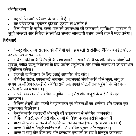
संबंधित तथ्य
यह पोर्टल अभी परीक्षण के चरण में है ।
यह परियोजना “इन्वेस्ट इंडिया” एजेंसी के अंतर्गत है।
वित्त पोषण के स्रोत, कच्चे माल की उपलब्धता की जानकारी, प्रशिक्षण, प्रबंधन से
जुड़ी जरूरतों और निविदा से संबंधित समस्त जानकारी प्राप्त करने तक में मदद करेगा।
विशेषताएं
केन्द्र और राज्य सरकार की नीतियों एवं नई पहलों से संबंधित दैनिक अपडेट पोर्टल
पर उपलब्ध कराया जाएगा।
इन्वेस्ट इंडिया के विशेषज्ञों के साथ आमने – सामने की बैठक और विचार-विमर्श की
सुविधा, जोकि घरेलू निवेशकों के लिए पर्याप्त सहूलियत और उनके समस्याओं का समाधान
सुनिश्चित करेगा।
शंकाओं के निवारण के लिए एआई आधारित चैट बॉट।
चैंपियंस पोर्टल, एमएसएमई समाधान, एमएसएमई संपर्क आदि जैसे सूक्ष्‍म, लघु एवं
मध्‍यम उद्यमों (एमएसएमई)से संबंधितसभी एमएसएमई पोर्टलों तक पहुंचने के लिए वन-
स्टॉप-शॉप का प्रावधान।
आपके व्यवसाय से संबंधित अनुमोदन, लाइसेंस और मंजूरी के बारे में विस्तृत
जानकारी।
विभिन्न क्षेत्रों और राज्यों में प्रोत्साहन एवं योजनाओं का अन्वेषण और उनका एक
तुलनात्मक विश्लेषण।
मैन्युफैक्चरिंग क्लस्टरों और भूमि की उपलब्धता से संबंधित जानकारी।
विभिन्न क्षेत्रों, उप-क्षेत्रों और राज्यों में निवेश के अवसरोंकी जानकारी।
भारत में व्यावसाय करने की प्रक्रिया की पड़ताल (चरण दर चरण समाधान)।
भारत में बोंडेड मैन्युफैक्चरिंग स्कीम से संबंधित सूचना और सहायता।
भारत में लागू होने वाले कर और कराधान प्रणाली के बारे में विस्तृत जानकारी।