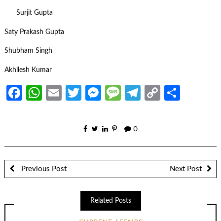
Surjit Gupta
Saty Prakash Gupta
Shubham Singh
Akhilesh Kumar
Facebook
WhatsApp
Email
Twitter
Messenger
Message
Telegram
Copy
Share
Link
0
Previous Post
Next Post
Related Posts