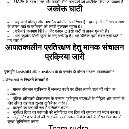
UAPA के तहत भारत और विदेशी दोनों नागरिकों को आरोपित किया जा सकता है।
जकोऊ घाटी
. यह घाटी मणिपुर और नागालैंड की सीमा पर स्थित है। हाल ही में लगी भीषण आग
के कारण यहां के पर्यावरण को काफी नुकसान पहुंचा है।
. एशियाई राजमार्ग NH-1 और एनएच-2 इसी घाटी से होकर गुजरते हैं।
. यहां जुकोऊ लिली फूलों के लिए प्रसिद्ध है। यह विशिष्ट फूल केवल इसी घाटी में
पाए जाते हैं।
आपातकालीन प्रतिरक्षण हेतु मानक संचालन
प्रक्रिया जारी
पृष्ठभूमि-
kovishild और kovaksin के के प्रयोग के दौरान उत्पन्न आपातकालीन
परिस्थितियों से
निपटने के संदर्भ में-
मानक संचालन प्रक्रिया में जरूरत पड़ने पर टीका लगाने वालो की जांच का
प्रावधान
पुलिस अधिकारी टीकाकरण के पश्चात प्रतिकूल घटनाओं के पीड़ितों और गवाहों के
लिए उचित सहायता सुरक्षा सुनिश्चित करेंगे।
कानूनों का प्रभावी रूप में परिवर्तन करना।
सुरक्षित टिको का प्रणाली को सुनिश्चित कर टिके की गुणवत्ता को मेंटेन करना।
नमूने और दस्तावेजों की सील बंद प्रयोगशाला में भेजे जाने के दौरान छेड़छाड़ से
सुरक्षा सुनिश्चित करना
Team rudra