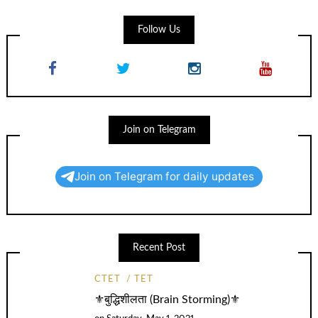
Follow Us
Join on Telegram
Join on Telegram for daily updates
Recent Post
CTET
TET
⚜️बुद्धिशीलता (Brain Storming)⚜️