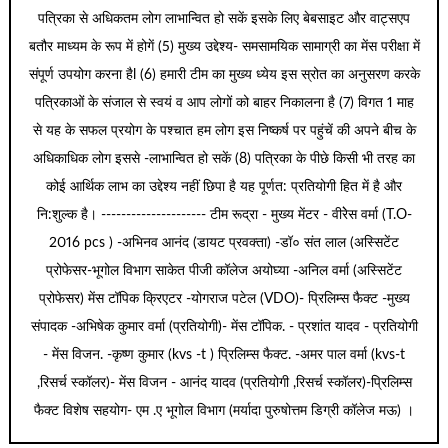
पत्रिका से अधिकतम लोग लाभान्वित हो सकें इसके लिए बेबसाइट और वाट्सएप
बतौर माध्यम के रूप में होगें (5) मुख्य उद्देश्य- समसामयिक सामाग्री का मेंस परीक्षा में
संपूर्ण उपयोग करना हैl (6) हमारी टीम का मुख्य ध्येय इस स्रोत का अनुसरण करके
पत्रिकाओं के संजाल से स्वयं व आप लोगों को बाहर निकालना है (7) विगत 1 माह
से यह के सफल प्रयोग के पश्चात हम लोग इस निष्कर्ष पर पहुंचें की अपने बीच के
अधिकाधिक लोग इससे -लाभान्वित हो सकें (8) पत्रिका के पीछे किसी भी तरह का
कोई आर्थिक लाभ का उद्देश्य नहीं छिपा है यह पूर्णत: प्रतियोगी हित में है और
नि:शुल्क है। --------------------- टीम रूद्रा - मुख्य मेंटर - वीरेेस वर्मा (T.O-
2016 pcs ) -अभिनव आनंद (डायट प्रवक्ता) -डॉ० संत लाल (अस्सिटेंट
प्रोफेसर-भूगोल विभाग साकेत पीजी कॉलेज अयोघ्या -अनिल वर्मा (अस्सिटेंट
प्रोफेसर) मेंस टॉपिक क्रिएटर -योगराज पटेल (VDO)- प्रिलिम्स फैक्ट -मुख्य
संपादक -अभिषेक कुमार वर्मा (प्रतियोगी)- मेंस टॉपिक. - प्रशांत यादव - प्रतियोगी
- मेंस विजन. -कृष्ण कुमार (kvs -t ) प्रिलिम्स फैक्ट. -अमर पाल वर्मा (kvs-t
,रिसर्च स्कॉलर)- मेंस विजन - आनंद यादव (प्रतियोगी ,रिसर्च स्कॉलर)-प्रिलिम्स
फैक्ट विशेष सहयोग- एम .ए भूगोल विभाग (मर्यादा पुरुषोत्तम डिग्री कॉलेज मऊ) ।