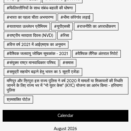
#फिलिस्तीनियों के साथ संबंध-बहाली की घोषणा
#भारत का पहला चीता अभयारण्य
#भीमा कोरेगांव लड़ाई
#यातायात उल्लंघन प्रीमियम
#यूपीएससी
#राजनीति का अपराधीकरण
#राष्ट्रीय मतदाता दिवस (NVD)
#रिसा
#वित्त वर्ष 2021 में आईएमएफ का अनुमान
#वैश्विक जलवायु जोखिम सूचकांक - 2021
#वैश्विक लैंगिक अंतराल रिपोर्ट
#संयुक्त राष्ट्र मानवाधिकार परिषद
#समास
#समुद्री सहयोग बढ़ाने हेतु भारत का 5 सूत्री एजेंडा
मणिपुर और त्रिपुरा इस राज्य पुलिस ने वर्ष 2020 में मामलों या शिकायतों की स्थिति
जानने के लिए राज्य भर में "नो युवर केस" (KYC) योजना का आरंभ किया - हरियाणा
पुलिस
श्रमशक्ति पोर्टल
Calendar
August 2026