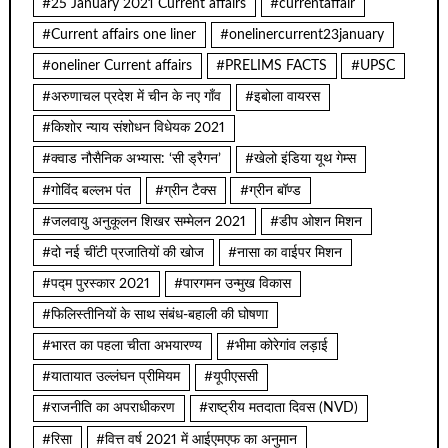
#25 January 2021 Current affairs
#currentaffair
#Current affairs one liner
#onelinercurrent23january
#oneliner Current affairs
#PRELIMS FACTS
#UPSC
#अरुणाचल प्रदेश में चीन के नए गाँव
#इबोला वायरस
#किशोर न्याय संशोधन विधेयक 2021
#क्वाड नौसैनिक अभ्यास: ‘सी ड्रैगन’
#खेलो इंडिया यूथ गेम्स
#गोविंद बल्लभ पंत
#ग्रीन टैक्स
#ग्रीन बॉण्ड
#जलवायु अनुकूलन शिखर सम्मेलन 2021
#डीप ओशन मिशन
#दो नई चींटी प्रजातियों की खोज
#नासा का वाईपर मिशन
#पद्म पुरस्कार 2021
#पारगमन उन्मुख विकास
#फिलिस्तीनियों के साथ संबंध-बहाली की घोषणा
#भारत का पहला चीता अभयारण्य
#भीमा कोरेगांव लड़ाई
#यातायात उल्लंघन प्रीमियम
#यूपीएससी
#राजनीति का अपराधीकरण
#राष्ट्रीय मतदाता दिवस (NVD)
#रिसा
#वित्त वर्ष 2021 में आईएमएफ का अनुमान