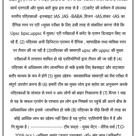
कार्य प्रणाली और मुख्य बातें कुछ इस तरह से है - (1)करेंट की वर्तमान में उपलब्ध
स्तरीय पत्रिकाओं -इनसाइट IAS ,IAS -BABA ,विजन -IAS,शंकर -IAS का
दैनिक स्तर पर प्री +मुख्य परीक्षा के लिए उसी तरह से संकलित करना जैसे कि
Upsc bpsc,uppsc में मुख्य/ प्री परीक्षाओं में करेंट के प्रश्न डिजाइन किए जा
रहें हैं. (2) पत्रिका अभी डिजिटल प्रारूप में दैनिक , साप्ताहिक तथा मासिक स्तर
पर तैयार की जा रही है (3)पत्रिका की सामाग्री upsc और uppsc की मुख्य
परीक्षाओं में लगातार शामिल हो रहे प्रतियोगियों द्वारा तैयार की जा रही है (4)
पत्रिका से अधिकतम लोग लाभान्वित हो सकें इसके लिए बेबसाइट और वाट्सएप
बतौर माध्यम के रूप में होगें (5) मुख्य उद्देश्य- समसामयिक सामाग्री का मेंस परीक्षा में
संपूर्ण उपयोग करना हैl (6) हमारी टीम का मुख्य ध्येय इस स्रोत का अनुसरण करके
पत्रिकाओं के संजाल से स्वयं व आप लोगों को बाहर निकालना है (7) विगत 1 माह
से यह के सफल प्रयोग के पश्चात हम लोग इस निष्कर्ष पर पहुंचें की अपने बीच के
अधिकाधिक लोग इससे -लाभान्वित हो सकें (8) पत्रिका के पीछे किसी भी तरह का
कोई आर्थिक लाभ का उद्देश्य नहीं छिपा है यह पूर्णत: प्रतियोगी हित में है और
नि:शुल्क है। --------------------- टीम रूद्रा - मुख्य मेंटर - वीरेेस वर्मा (T.O-
2016 pcs ) -अभिनव आनंद (डायट प्रवक्ता) -डॉ० संत लाल (अस्सिटेंट