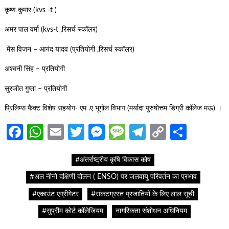
कृष्ण कुमार (kvs -t )
अमर पाल वर्मा (kvs-t ,रिसर्च स्कॉलर)
मेंस विजन – आनंद यादव (प्रतियोगी ,रिसर्च स्कॉलर)
अश्वनी सिंह – प्रतियोगी
सुरजीत गुप्ता – प्रतियोगी
प्रिलिम्स फैक्ट विशेष सहयोग- एम .ए भूगोल विभाग (मर्यादा पुरुषोत्तम डिग्री कॉलेज मऊ) ।
Facebook
WhatsApp
Email
Twitter
Messenger
Message
Telegram
Copy
Share
Link
#अंतर्राष्ट्रीय कृषि विकास कोष
#अल नीनो दक्षिणी दोलन ( ENSO) पर जलवायु परिवर्तन का प्रभाव
#एकाउंट एग्रीगेटर
#संकटग्रस्त प्रजातियों के लिए लाल सूची
#सुप्रीम कोर्ट कॉलेजियम
नागरिकता संशोधन अधिनियम