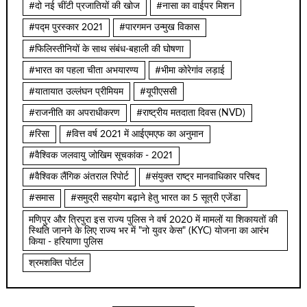
#दो नई चींटी प्रजातियों की खोज
#नासा का वाईपर मिशन
#पद्म पुरस्कार 2021
#पारगमन उन्मुख विकास
#फिलिस्तीनियों के साथ संबंध-बहाली की घोषणा
#भारत का पहला चीता अभयारण्य
#भीमा कोरेगांव लड़ाई
#यातायात उल्लंघन प्रीमियम
#यूपीएससी
#राजनीति का अपराधीकरण
#राष्ट्रीय मतदाता दिवस (NVD)
#रिसा
#वित्त वर्ष 2021 में आईएमएफ का अनुमान
#वैश्विक जलवायु जोखिम सूचकांक - 2021
#वैश्विक लैंगिक अंतराल रिपोर्ट
#संयुक्त राष्ट्र मानवाधिकार परिषद
#समास
#समुद्री सहयोग बढ़ाने हेतु भारत का 5 सूत्री एजेंडा
मणिपुर और त्रिपुरा इस राज्य पुलिस ने वर्ष 2020 में मामलों या शिकायतों की
स्थिति जानने के लिए राज्य भर में "नो युवर केस" (KYC) योजना का आरंभ
किया - हरियाणा पुलिस
श्रमशक्ति पोर्टल