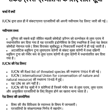
चर्चा में क्यों
IUCN द्वारा हाल ही में संकटग्रस्त प्रजातियों की अपनी नवीनतम रेड लिस्ट जारी की गई।
नवीनतम तथ्य
दुनिया की सबसे बड़ी जीवित मछली कोमोडो ड्रैगन को वल्नरेबल से लुप्त प्राय में
स्थानांतरित कर दिया गया है यह प्रजाति इंडोनेशिया के लिए स्थानिक है तथा यह केवल
कोमोंडो नेशनल पार्क ( विश्व विरासत सूचीबद्ध) व निकटवर्ती स्थानों में ही पाई जाती है।
अटलांटिक ब्लूफिन टूना लुप्तप्राय श्रेणी से संकट मुक्त श्रेणी में तथा दक्षिणी
ब्लूफिन टूना को गंभीर रूप से लुप्त प्राय श्रेणी से लुप्त श्रेणी में स्थानांतरित कर दिया
गया है।
IUCN की रेड लिस्ट
IUCN की Red list of threated species की स्थापना 1964 में की गई।
IUCN ( international Union for conservation of nature and
natural resource) की स्थापना 1948 में हुई।
यह UN का अंग नहीं है।
IUCN की रेड सूची में 9 श्रेणियां हैं जिसमें गंभीर रूप से लुप्त प्राय, लुप्त प्राय
और असुरक्षित प्रजातियों के लिए विलुप्त होने का खतरा माना जाता है।
रेड लिस्ट की उपयोगिता
विश्व की जैव विविधता के स्वास्थ्य के विषय में जानकारी।
प्रजातियों के संरक्षणात्मक निर्णय में सहयोग।