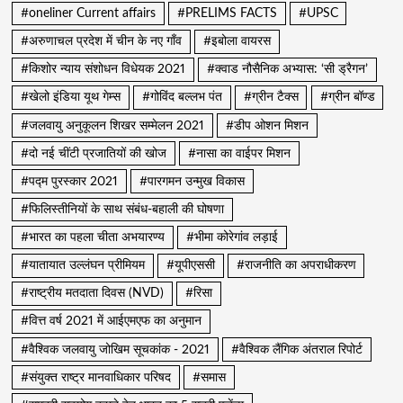
#oneliner Current affairs
#PRELIMS FACTS
#UPSC
#अरुणाचल प्रदेश में चीन के नए गाँव
#इबोला वायरस
#किशोर न्याय संशोधन विधेयक 2021
#क्वाड नौसैनिक अभ्यास: ‘सी ड्रैगन’
#खेलो इंडिया यूथ गेम्स
#गोविंद बल्लभ पंत
#ग्रीन टैक्स
#ग्रीन बॉण्ड
#जलवायु अनुकूलन शिखर सम्मेलन 2021
#डीप ओशन मिशन
#दो नई चींटी प्रजातियों की खोज
#नासा का वाईपर मिशन
#पद्म पुरस्कार 2021
#पारगमन उन्मुख विकास
#फिलिस्तीनियों के साथ संबंध-बहाली की घोषणा
#भारत का पहला चीता अभयारण्य
#भीमा कोरेगांव लड़ाई
#यातायात उल्लंघन प्रीमियम
#यूपीएससी
#राजनीति का अपराधीकरण
#राष्ट्रीय मतदाता दिवस (NVD)
#रिसा
#वित्त वर्ष 2021 में आईएमएफ का अनुमान
#वैश्विक जलवायु जोखिम सूचकांक - 2021
#वैश्विक लैंगिक अंतराल रिपोर्ट
#संयुक्त राष्ट्र मानवाधिकार परिषद
#समास