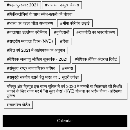
#पद्म पुरस्कार 2021
#पारगमन उन्मुख विकास
#फिलिस्तीनियों के साथ संबंध-बहाली की घोषणा
#भारत का पहला चीता अभयारण्य
#भीमा कोरेगांव लड़ाई
#यातायात उल्लंघन प्रीमियम
#यूपीएससी
#राजनीति का अपराधीकरण
#राष्ट्रीय मतदाता दिवस (NVD)
#रिसा
#वित्त वर्ष 2021 में आईएमएफ का अनुमान
#वैश्विक जलवायु जोखिम सूचकांक - 2021
#वैश्विक लैंगिक अंतराल रिपोर्ट
#संयुक्त राष्ट्र मानवाधिकार परिषद
#समास
#समुद्री सहयोग बढ़ाने हेतु भारत का 5 सूत्री एजेंडा
मणिपुर और त्रिपुरा इस राज्य पुलिस ने वर्ष 2020 में मामलों या शिकायतों की स्थिति
जानने के लिए राज्य भर में "नो युवर केस" (KYC) योजना का आरंभ किया - हरियाणा
पुलिस
श्रमशक्ति पोर्टल
Calendar