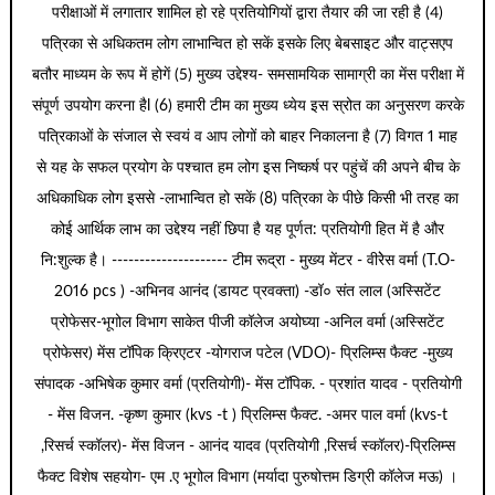
परीक्षाओं में लगातार शामिल हो रहे प्रतियोगियों द्वारा तैयार की जा रही है (4)
पत्रिका से अधिकतम लोग लाभान्वित हो सकें इसके लिए बेबसाइट और वाट्सएप
बतौर माध्यम के रूप में होगें (5) मुख्य उद्देश्य- समसामयिक सामाग्री का मेंस परीक्षा में
संपूर्ण उपयोग करना हैl (6) हमारी टीम का मुख्य ध्येय इस स्रोत का अनुसरण करके
पत्रिकाओं के संजाल से स्वयं व आप लोगों को बाहर निकालना है (7) विगत 1 माह
से यह के सफल प्रयोग के पश्चात हम लोग इस निष्कर्ष पर पहुंचें की अपने बीच के
अधिकाधिक लोग इससे -लाभान्वित हो सकें (8) पत्रिका के पीछे किसी भी तरह का
कोई आर्थिक लाभ का उद्देश्य नहीं छिपा है यह पूर्णत: प्रतियोगी हित में है और
नि:शुल्क है। --------------------- टीम रूद्रा - मुख्य मेंटर - वीरेेस वर्मा (T.O-
2016 pcs ) -अभिनव आनंद (डायट प्रवक्ता) -डॉ० संत लाल (अस्सिटेंट
प्रोफेसर-भूगोल विभाग साकेत पीजी कॉलेज अयोघ्या -अनिल वर्मा (अस्सिटेंट
प्रोफेसर) मेंस टॉपिक क्रिएटर -योगराज पटेल (VDO)- प्रिलिम्स फैक्ट -मुख्य
संपादक -अभिषेक कुमार वर्मा (प्रतियोगी)- मेंस टॉपिक. - प्रशांत यादव - प्रतियोगी
- मेंस विजन. -कृष्ण कुमार (kvs -t ) प्रिलिम्स फैक्ट. -अमर पाल वर्मा (kvs-t
,रिसर्च स्कॉलर)- मेंस विजन - आनंद यादव (प्रतियोगी ,रिसर्च स्कॉलर)-प्रिलिम्स
फैक्ट विशेष सहयोग- एम .ए भूगोल विभाग (मर्यादा पुरुषोत्तम डिग्री कॉलेज मऊ) ।