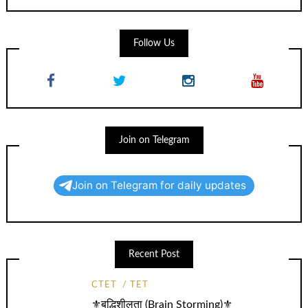
Follow Us
Join on Telegram
Join on Telegram for daily updates
Recent Post
CTET
TET
⚜️बुद्धिशीलता (Brain Storming)⚜️