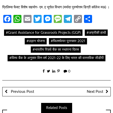
प्रिलिम्स फैक्ट विशेष सहयोग- एम .ए भूगोल विभाग (मर्यादा पुरुषोत्तम डिग्री कॉलेज मऊ) ।
Facebook
WhatsApp
Email
Twitter
Messenger
Message
Telegram
Copy
Share
Link
#Grant Assistance for Grassroots Projects (GGP)
#अफ्रीकी हाथी
#उड़ान योजना
#फिल्मफेयर पुरस्कार 2021
#भारतीय रिज़र्व बैंक का स्थापना दिवस
#विश्व बैंक के अनुसार वित्त वर्ष 2021-22 के लिए भारत की वास्तविक जीडीपी
0
Previous Post
Next Post
Related Posts