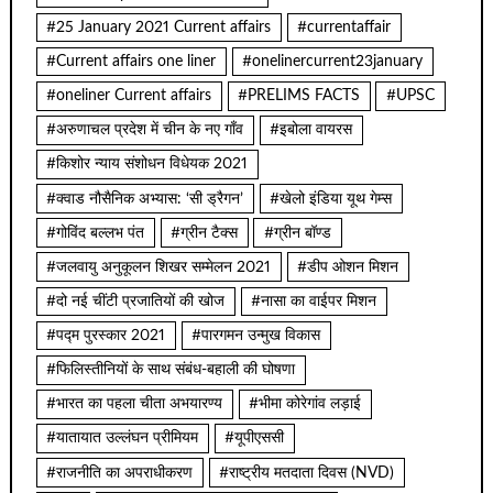
#25 January 2021 Current affairs
#currentaffair
#Current affairs one liner
#onelinercurrent23january
#oneliner Current affairs
#PRELIMS FACTS
#UPSC
#अरुणाचल प्रदेश में चीन के नए गाँव
#इबोला वायरस
#किशोर न्याय संशोधन विधेयक 2021
#क्वाड नौसैनिक अभ्यास: ‘सी ड्रैगन’
#खेलो इंडिया यूथ गेम्स
#गोविंद बल्लभ पंत
#ग्रीन टैक्स
#ग्रीन बॉण्ड
#जलवायु अनुकूलन शिखर सम्मेलन 2021
#डीप ओशन मिशन
#दो नई चींटी प्रजातियों की खोज
#नासा का वाईपर मिशन
#पद्म पुरस्कार 2021
#पारगमन उन्मुख विकास
#फिलिस्तीनियों के साथ संबंध-बहाली की घोषणा
#भारत का पहला चीता अभयारण्य
#भीमा कोरेगांव लड़ाई
#यातायात उल्लंघन प्रीमियम
#यूपीएससी
#राजनीति का अपराधीकरण
#राष्ट्रीय मतदाता दिवस (NVD)