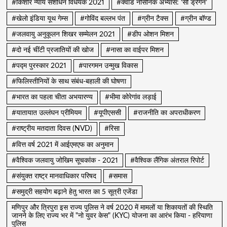
#किशोर न्याय संशोधन विधेयक 2021
#क्वाड नौसैनिक अभ्यास: ‘सी ड्रैगन’
#खेलो इंडिया यूथ गेम्स
#गोविंद बल्लभ पंत
#ग्रीन टैक्स
#ग्रीन बॉण्ड
#जलवायु अनुकूलन शिखर सम्मेलन 2021
#डीप ओशन मिशन
#दो नई चींटी प्रजातियों की खोज
#नासा का वाईपर मिशन
#पद्म पुरस्कार 2021
#पारगमन उन्मुख विकास
#फिलिस्तीनियों के साथ संबंध-बहाली की घोषणा
#भारत का पहला चीता अभयारण्य
#भीमा कोरेगांव लड़ाई
#यातायात उल्लंघन प्रीमियम
#यूपीएससी
#राजनीति का अपराधीकरण
#राष्ट्रीय मतदाता दिवस (NVD)
#रिसा
#वित्त वर्ष 2021 में आईएमएफ का अनुमान
#वैश्विक जलवायु जोखिम सूचकांक - 2021
#वैश्विक लैंगिक अंतराल रिपोर्ट
#संयुक्त राष्ट्र मानवाधिकार परिषद
#समास
#समुद्री सहयोग बढ़ाने हेतु भारत का 5 सूत्री एजेंडा
मणिपुर और त्रिपुरा इस राज्य पुलिस ने वर्ष 2020 में मामलों या शिकायतों की स्थिति
जानने के लिए राज्य भर में "नो युवर केस" (KYC) योजना का आरंभ किया - हरियाणा
पुलिस