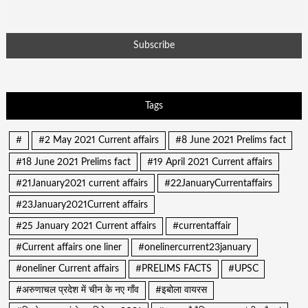
Tags
#
#2 May 2021 Current affairs
#8 June 2021 Prelims fact
#18 June 2021 Prelims fact
#19 April 2021 Current affairs
#21January2021 current affairs
#22JanuaryCurrentaffairs
#23January2021Current affairs
#25 January 2021 Current affairs
#currentaffair
#Current affairs one liner
#onelinercurrent23january
#oneliner Current affairs
#PRELIMS FACTS
#UPSC
#अरुणाचल प्रदेश में चीन के नए गाँव
#इबोला वायरस