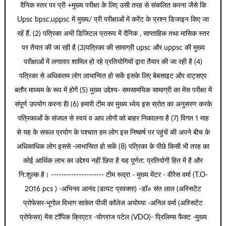
दैनिक स्तर पर प्री +मुख्य परीक्षा के लिए उसी तरह से संकलित करना जैसे कि
Upsc bpsc,uppsc में मुख्य/ प्री परीक्षाओं में करेंट के प्रश्न डिजाइन किए जा
रहें हैं. (2) पत्रिका अभी डिजिटल प्रारूप में दैनिक , साप्ताहिक तथा मासिक स्तर
पर तैयार की जा रही है (3)पत्रिका की सामाग्री upsc और uppsc की मुख्य
परीक्षाओं में लगातार शामिल हो रहे प्रतियोगियों द्वारा तैयार की जा रही है (4)
पत्रिका से अधिकतम लोग लाभान्वित हो सकें इसके लिए बेबसाइट और वाट्सएप
बतौर माध्यम के रूप में होगें (5) मुख्य उद्देश्य- समसामयिक सामाग्री का मेंस परीक्षा में
संपूर्ण उपयोग करना हैl (6) हमारी टीम का मुख्य ध्येय इस स्रोत का अनुसरण करके
पत्रिकाओं के संजाल से स्वयं व आप लोगों को बाहर निकालना है (7) विगत 1 माह
से यह के सफल प्रयोग के पश्चात हम लोग इस निष्कर्ष पर पहुंचें की अपने बीच के
अधिकाधिक लोग इससे -लाभान्वित हो सकें (8) पत्रिका के पीछे किसी भी तरह का
कोई आर्थिक लाभ का उद्देश्य नहीं छिपा है यह पूर्णत: प्रतियोगी हित में है और
नि:शुल्क है। --------------------- टीम रूद्रा - मुख्य मेंटर - वीरेेस वर्मा (T.O-
2016 pcs ) -अभिनव आनंद (डायट प्रवक्ता) -डॉ० संत लाल (अस्सिटेंट
प्रोफेसर-भूगोल विभाग साकेत पीजी कॉलेज अयोघ्या -अनिल वर्मा (अस्सिटेंट
प्रोफेसर) मेंस टॉपिक क्रिएटर -योगराज पटेल (VDO)- प्रिलिम्स फैक्ट -मुख्य