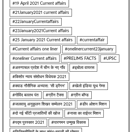
#19 April 2021 Current affairs
#21January2021 current affairs
#22JanuaryCurrentaffairs
#23January2021Current affairs
#25 January 2021 Current affairs
#currentaffair
#Current affairs one liner
#onelinercurrent23january
#oneliner Current affairs
#PRELIMS FACTS
#UPSC
#अरुणाचल प्रदेश में चीन के नए गाँव
#इबोला वायरस
#किशोर न्याय संशोधन विधेयक 2021
#क्वाड नौसैनिक अभ्यास: ‘सी ड्रैगन’
#खेलो इंडिया यूथ गेम्स
#गोविंद बल्लभ पंत
#ग्रीन टैक्स
#ग्रीन बॉण्ड
#जलवायु अनुकूलन शिखर सम्मेलन 2021
#डीप ओशन मिशन
#दो नई चींटी प्रजातियों की खोज
#नासा का वाईपर मिशन
#पद्म पुरस्कार 2021
#पारगमन उन्मुख विकास
#फिलिस्तीनियों के साथ संबंध-बहाली की घोषणा