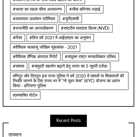
#भारत का पहला चीता अभयारण्य
#भीमा कोरेगांव लड़ाई
#यातायात उल्लंघन प्रीमियम
#यूपीएससी
#राजनीति का अपराधीकरण
#राष्ट्रीय मतदाता दिवस (NVD)
#रिसा
#वित्त वर्ष 2021 में आईएमएफ का अनुमान
#वैश्विक जलवायु जोखिम सूचकांक - 2021
#वैश्विक लैंगिक अंतराल रिपोर्ट
#संयुक्त राष्ट्र मानवाधिकार परिषद
#समास
#समुद्री सहयोग बढ़ाने हेतु भारत का 5 सूत्री एजेंडा
मणिपुर और त्रिपुरा इस राज्य पुलिस ने वर्ष 2020 में मामलों या शिकायतों की
स्थिति जानने के लिए राज्य भर में "नो युवर केस" (KYC) योजना का आरंभ
किया - हरियाणा पुलिस
श्रमशक्ति पोर्टल
Recent Posts
तापमान