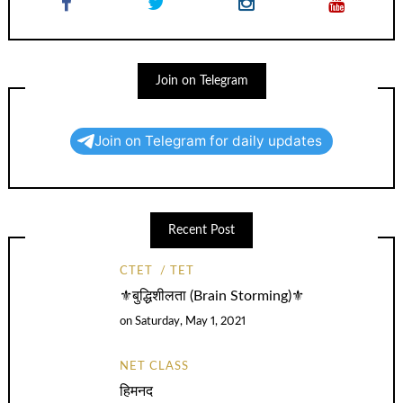
Join on Telegram
Join on Telegram for daily updates
Recent Post
CTET
TET
⚜️बुद्धिशीलता (Brain Storming)⚜️
on
Saturday, May 1, 2021
NET CLASS
हिमनद