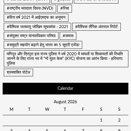
#राष्ट्रीय मतदाता दिवस (NVD)
#रिसा
#वित्त वर्ष 2021 में आईएमएफ का अनुमान
#वैश्विक जलवायु जोखिम सूचकांक - 2021
#वैश्विक लैंगिक अंतराल रिपोर्ट
#संयुक्त राष्ट्र मानवाधिकार परिषद
#समास
#समुद्री सहयोग बढ़ाने हेतु भारत का 5 सूत्री एजेंडा
मणिपुर और त्रिपुरा इस राज्य पुलिस ने वर्ष 2020 में मामलों या शिकायतों की स्थिति
जानने के लिए राज्य भर में "नो युवर केस" (KYC) योजना का आरंभ किया - हरियाणा
पुलिस
श्रमशक्ति पोर्टल
Calendar
August 2026
M
T
W
T
F
S
S
1
2