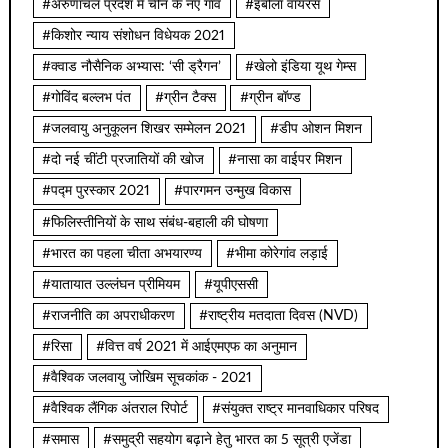
#अरुणाचल प्रदेश में चीन के नए गाँव
#इबोला वायरस
#किशोर न्याय संशोधन विधेयक 2021
#क्वाड नौसैनिक अभ्यास: ‘सी ड्रैगन’
#खेलो इंडिया यूथ गेम्स
#गोविंद बल्लभ पंत
#ग्रीन टैक्स
#ग्रीन बॉण्ड
#जलवायु अनुकूलन शिखर सम्मेलन 2021
#डीप ओशन मिशन
#दो नई चींटी प्रजातियों की खोज
#नासा का वाईपर मिशन
#पद्म पुरस्कार 2021
#पारगमन उन्मुख विकास
#फिलिस्तीनियों के साथ संबंध-बहाली की घोषणा
#भारत का पहला चीता अभयारण्य
#भीमा कोरेगांव लड़ाई
#यातायात उल्लंघन प्रीमियम
#यूपीएससी
#राजनीति का अपराधीकरण
#राष्ट्रीय मतदाता दिवस (NVD)
#रिसा
#वित्त वर्ष 2021 में आईएमएफ का अनुमान
#वैश्विक जलवायु जोखिम सूचकांक - 2021
#वैश्विक लैंगिक अंतराल रिपोर्ट
#संयुक्त राष्ट्र मानवाधिकार परिषद
#समास
#समुद्री सहयोग बढ़ाने हेतु भारत का 5 सूत्री एजेंडा