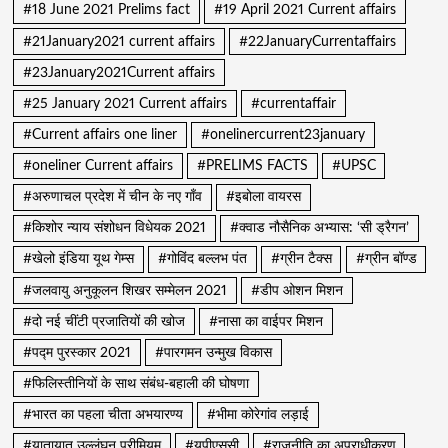
#18 June 2021 Prelims fact
#19 April 2021 Current affairs
#21January2021 current affairs
#22JanuaryCurrentaffairs
#23January2021Current affairs
#25 January 2021 Current affairs
#currentaffair
#Current affairs one liner
#onelinercurrent23january
#oneliner Current affairs
#PRELIMS FACTS
#UPSC
#अरुणाचल प्रदेश में चीन के नए गाँव
#इबोला वायरस
#किशोर न्याय संशोधन विधेयक 2021
#क्वाड नौसैनिक अभ्यास: ‘सी ड्रैगन’
#खेलो इंडिया यूथ गेम्स
#गोविंद बल्लभ पंत
#ग्रीन टैक्स
#ग्रीन बॉण्ड
#जलवायु अनुकूलन शिखर सम्मेलन 2021
#डीप ओशन मिशन
#दो नई चींटी प्रजातियों की खोज
#नासा का वाईपर मिशन
#पद्म पुरस्कार 2021
#पारगमन उन्मुख विकास
#फिलिस्तीनियों के साथ संबंध-बहाली की घोषणा
#भारत का पहला चीता अभयारण्य
#भीमा कोरेगांव लड़ाई
#यातायात उल्लंघन प्रीमियम
#यूपीएससी
#राजनीति का अपराधीकरण