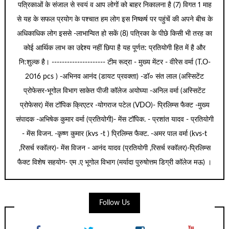
पत्रिकाओं के संजाल से स्वयं व आप लोगों को बाहर निकालना है (7) विगत 1 माह
से यह के सफल प्रयोग के पश्चात हम लोग इस निष्कर्ष पर पहुंचें की अपने बीच के
अधिकाधिक लोग इससे -लाभान्वित हो सकें (8) पत्रिका के पीछे किसी भी तरह का
कोई आर्थिक लाभ का उद्देश्य नहीं छिपा है यह पूर्णत: प्रतियोगी हित में है और
नि:शुल्क है। --------------------- टीम रूद्रा - मुख्य मेंटर - वीरेेस वर्मा (T.O-
2016 pcs ) -अभिनव आनंद (डायट प्रवक्ता) -डॉ० संत लाल (अस्सिटेंट
प्रोफेसर-भूगोल विभाग साकेत पीजी कॉलेज अयोघ्या -अनिल वर्मा (अस्सिटेंट
प्रोफेसर) मेंस टॉपिक क्रिएटर -योगराज पटेल (VDO)- प्रिलिम्स फैक्ट -मुख्य
संपादक -अभिषेक कुमार वर्मा (प्रतियोगी)- मेंस टॉपिक. - प्रशांत यादव - प्रतियोगी
- मेंस विजन. -कृष्ण कुमार (kvs -t ) प्रिलिम्स फैक्ट. -अमर पाल वर्मा (kvs-t
,रिसर्च स्कॉलर)- मेंस विजन - आनंद यादव (प्रतियोगी ,रिसर्च स्कॉलर)-प्रिलिम्स
फैक्ट विशेष सहयोग- एम .ए भूगोल विभाग (मर्यादा पुरुषोत्तम डिग्री कॉलेज मऊ) ।
Follow Us