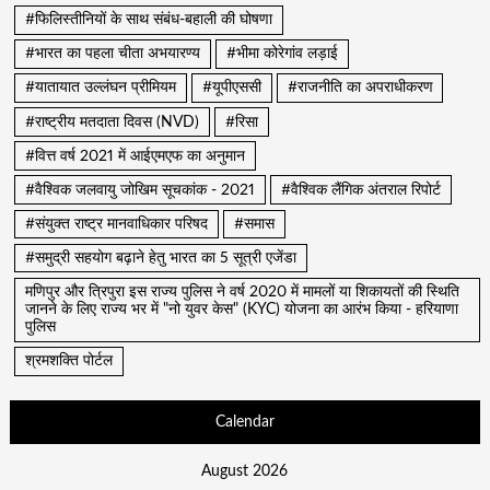
#फिलिस्तीनियों के साथ संबंध-बहाली की घोषणा
#भारत का पहला चीता अभयारण्य
#भीमा कोरेगांव लड़ाई
#यातायात उल्लंघन प्रीमियम
#यूपीएससी
#राजनीति का अपराधीकरण
#राष्ट्रीय मतदाता दिवस (NVD)
#रिसा
#वित्त वर्ष 2021 में आईएमएफ का अनुमान
#वैश्विक जलवायु जोखिम सूचकांक - 2021
#वैश्विक लैंगिक अंतराल रिपोर्ट
#संयुक्त राष्ट्र मानवाधिकार परिषद
#समास
#समुद्री सहयोग बढ़ाने हेतु भारत का 5 सूत्री एजेंडा
मणिपुर और त्रिपुरा इस राज्य पुलिस ने वर्ष 2020 में मामलों या शिकायतों की स्थिति
जानने के लिए राज्य भर में "नो युवर केस" (KYC) योजना का आरंभ किया - हरियाणा
पुलिस
श्रमशक्ति पोर्टल
Calendar
August 2026