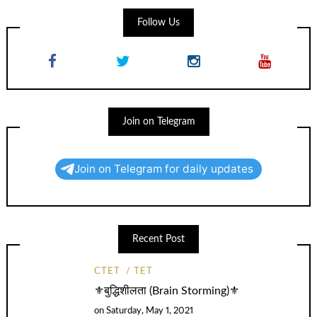
Follow Us
Join on Telegram
Join on Telegram for daily updates
Recent Post
CTET
TET
⚜️बुद्धिशीलता (Brain Storming)⚜️
on
Saturday, May 1, 2021