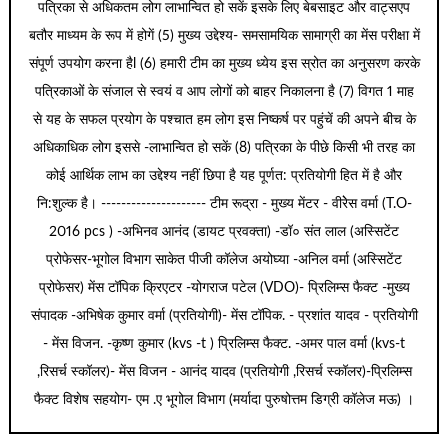
पत्रिका से अधिकतम लोग लाभान्वित हो सकें इसके लिए बेबसाइट और वाट्सएप
बतौर माध्यम के रूप में होगें (5) मुख्य उद्देश्य- समसामयिक सामाग्री का मेंस परीक्षा में
संपूर्ण उपयोग करना हैl (6) हमारी टीम का मुख्य ध्येय इस स्रोत का अनुसरण करके
पत्रिकाओं के संजाल से स्वयं व आप लोगों को बाहर निकालना है (7) विगत 1 माह
से यह के सफल प्रयोग के पश्चात हम लोग इस निष्कर्ष पर पहुंचें की अपने बीच के
अधिकाधिक लोग इससे -लाभान्वित हो सकें (8) पत्रिका के पीछे किसी भी तरह का
कोई आर्थिक लाभ का उद्देश्य नहीं छिपा है यह पूर्णत: प्रतियोगी हित में है और
नि:शुल्क है। --------------------- टीम रूद्रा - मुख्य मेंटर - वीरेेस वर्मा (T.O-
2016 pcs ) -अभिनव आनंद (डायट प्रवक्ता) -डॉ० संत लाल (अस्सिटेंट
प्रोफेसर-भूगोल विभाग साकेत पीजी कॉलेज अयोघ्या -अनिल वर्मा (अस्सिटेंट
प्रोफेसर) मेंस टॉपिक क्रिएटर -योगराज पटेल (VDO)- प्रिलिम्स फैक्ट -मुख्य
संपादक -अभिषेक कुमार वर्मा (प्रतियोगी)- मेंस टॉपिक. - प्रशांत यादव - प्रतियोगी
- मेंस विजन. -कृष्ण कुमार (kvs -t ) प्रिलिम्स फैक्ट. -अमर पाल वर्मा (kvs-t
,रिसर्च स्कॉलर)- मेंस विजन - आनंद यादव (प्रतियोगी ,रिसर्च स्कॉलर)-प्रिलिम्स
फैक्ट विशेष सहयोग- एम .ए भूगोल विभाग (मर्यादा पुरुषोत्तम डिग्री कॉलेज मऊ) ।