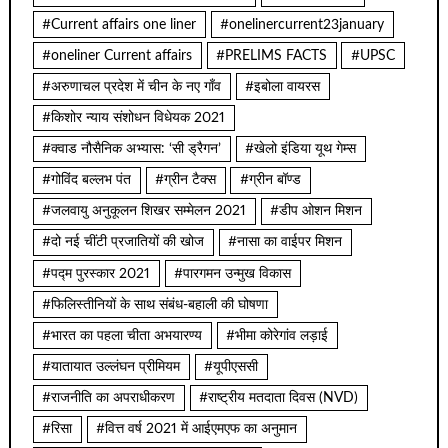
#Current affairs one liner
#onelinercurrent23january
#oneliner Current affairs
#PRELIMS FACTS
#UPSC
#अरुणाचल प्रदेश में चीन के नए गाँव
#इबोला वायरस
#किशोर न्याय संशोधन विधेयक 2021
#क्वाड नौसैनिक अभ्यास: ‘सी ड्रैगन’
#खेलो इंडिया यूथ गेम्स
#गोविंद बल्लभ पंत
#ग्रीन टैक्स
#ग्रीन बॉण्ड
#जलवायु अनुकूलन शिखर सम्मेलन 2021
#डीप ओशन मिशन
#दो नई चींटी प्रजातियों की खोज
#नासा का वाईपर मिशन
#पद्म पुरस्कार 2021
#पारगमन उन्मुख विकास
#फिलिस्तीनियों के साथ संबंध-बहाली की घोषणा
#भारत का पहला चीता अभयारण्य
#भीमा कोरेगांव लड़ाई
#यातायात उल्लंघन प्रीमियम
#यूपीएससी
#राजनीति का अपराधीकरण
#राष्ट्रीय मतदाता दिवस (NVD)
#रिसा
#वित्त वर्ष 2021 में आईएमएफ का अनुमान