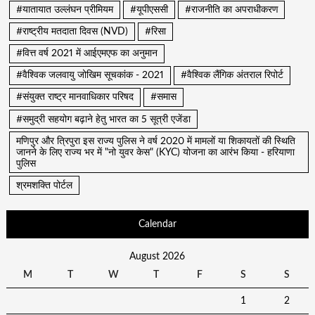
#यातायात उल्लंघन प्रीमियम
#यूपीएससी
#राजनीति का अपराधीकरण
#राष्ट्रीय मतदाता दिवस (NVD)
#रिसा
#वित्त वर्ष 2021 में आईएमएफ का अनुमान
#वैश्विक जलवायु जोखिम सूचकांक - 2021
#वैश्विक लैंगिक अंतराल रिपोर्ट
#संयुक्त राष्ट्र मानवाधिकार परिषद
#समास
#समुद्री सहयोग बढ़ाने हेतु भारत का 5 सूत्री एजेंडा
मणिपुर और त्रिपुरा इस राज्य पुलिस ने वर्ष 2020 में मामलों या शिकायतों की स्थिति
जानने के लिए राज्य भर में "नो युवर केस" (KYC) योजना का आरंभ किया - हरियाणा
पुलिस
श्रमशक्ति पोर्टल
Calendar
August 2026
M
T
W
T
F
S
S
1
2