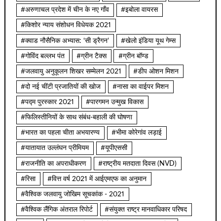
#अरुणाचल प्रदेश में चीन के नए गाँव
#इबोला वायरस
#किशोर न्याय संशोधन विधेयक 2021
#क्वाड नौसैनिक अभ्यास: ‘सी ड्रैगन’
#खेलो इंडिया यूथ गेम्स
#गोविंद बल्लभ पंत
#ग्रीन टैक्स
#ग्रीन बॉण्ड
#जलवायु अनुकूलन शिखर सम्मेलन 2021
#डीप ओशन मिशन
#दो नई चींटी प्रजातियों की खोज
#नासा का वाईपर मिशन
#पद्म पुरस्कार 2021
#पारगमन उन्मुख विकास
#फिलिस्तीनियों के साथ संबंध-बहाली की घोषणा
#भारत का पहला चीता अभयारण्य
#भीमा कोरेगांव लड़ाई
#यातायात उल्लंघन प्रीमियम
#यूपीएससी
#राजनीति का अपराधीकरण
#राष्ट्रीय मतदाता दिवस (NVD)
#रिसा
#वित्त वर्ष 2021 में आईएमएफ का अनुमान
#वैश्विक जलवायु जोखिम सूचकांक - 2021
#वैश्विक लैंगिक अंतराल रिपोर्ट
#संयुक्त राष्ट्र मानवाधिकार परिषद