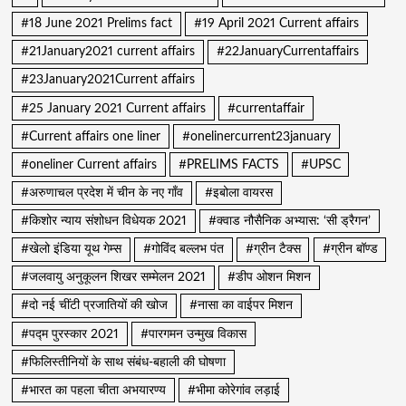
#18 June 2021 Prelims fact
#19 April 2021 Current affairs
#21January2021 current affairs
#22JanuaryCurrentaffairs
#23January2021Current affairs
#25 January 2021 Current affairs
#currentaffair
#Current affairs one liner
#onelinercurrent23january
#oneliner Current affairs
#PRELIMS FACTS
#UPSC
#अरुणाचल प्रदेश में चीन के नए गाँव
#इबोला वायरस
#किशोर न्याय संशोधन विधेयक 2021
#क्वाड नौसैनिक अभ्यास: ‘सी ड्रैगन’
#खेलो इंडिया यूथ गेम्स
#गोविंद बल्लभ पंत
#ग्रीन टैक्स
#ग्रीन बॉण्ड
#जलवायु अनुकूलन शिखर सम्मेलन 2021
#डीप ओशन मिशन
#दो नई चींटी प्रजातियों की खोज
#नासा का वाईपर मिशन
#पद्म पुरस्कार 2021
#पारगमन उन्मुख विकास
#फिलिस्तीनियों के साथ संबंध-बहाली की घोषणा
#भारत का पहला चीता अभयारण्य
#भीमा कोरेगांव लड़ाई