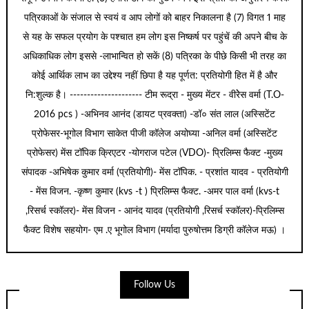
पत्रिकाओं के संजाल से स्वयं व आप लोगों को बाहर निकालना है (7) विगत 1 माह
से यह के सफल प्रयोग के पश्चात हम लोग इस निष्कर्ष पर पहुंचें की अपने बीच के
अधिकाधिक लोग इससे -लाभान्वित हो सकें (8) पत्रिका के पीछे किसी भी तरह का
कोई आर्थिक लाभ का उद्देश्य नहीं छिपा है यह पूर्णत: प्रतियोगी हित में है और
नि:शुल्क है। --------------------- टीम रूद्रा - मुख्य मेंटर - वीरेेस वर्मा (T.O-
2016 pcs ) -अभिनव आनंद (डायट प्रवक्ता) -डॉ० संत लाल (अस्सिटेंट
प्रोफेसर-भूगोल विभाग साकेत पीजी कॉलेज अयोघ्या -अनिल वर्मा (अस्सिटेंट
प्रोफेसर) मेंस टॉपिक क्रिएटर -योगराज पटेल (VDO)- प्रिलिम्स फैक्ट -मुख्य
संपादक -अभिषेक कुमार वर्मा (प्रतियोगी)- मेंस टॉपिक. - प्रशांत यादव - प्रतियोगी
- मेंस विजन. -कृष्ण कुमार (kvs -t ) प्रिलिम्स फैक्ट. -अमर पाल वर्मा (kvs-t
,रिसर्च स्कॉलर)- मेंस विजन - आनंद यादव (प्रतियोगी ,रिसर्च स्कॉलर)-प्रिलिम्स
फैक्ट विशेष सहयोग- एम .ए भूगोल विभाग (मर्यादा पुरुषोत्तम डिग्री कॉलेज मऊ) ।
Follow Us