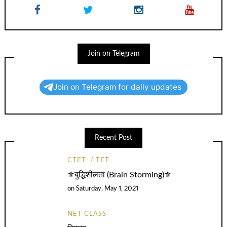
Join on Telegram
Join on Telegram for daily updates
Recent Post
CTET
TET
⚜️बुद्धिशीलता (Brain Storming)⚜️
on
Saturday, May 1, 2021
NET CLASS