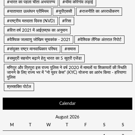
#भारत का पहला चीता अभयारण्य
#भीमा कोरेगांव लड़ाई
#यातायात उल्लंघन प्रीमियम
#यूपीएससी
#राजनीति का अपराधीकरण
#राष्ट्रीय मतदाता दिवस (NVD)
#रिसा
#वित्त वर्ष 2021 में आईएमएफ का अनुमान
#वैश्विक जलवायु जोखिम सूचकांक - 2021
#वैश्विक लैंगिक अंतराल रिपोर्ट
#संयुक्त राष्ट्र मानवाधिकार परिषद
#समास
#समुद्री सहयोग बढ़ाने हेतु भारत का 5 सूत्री एजेंडा
मणिपुर और त्रिपुरा इस राज्य पुलिस ने वर्ष 2020 में मामलों या शिकायतों की स्थिति
जानने के लिए राज्य भर में "नो युवर केस" (KYC) योजना का आरंभ किया - हरियाणा
पुलिस
श्रमशक्ति पोर्टल
Calendar
August 2026
M
T
W
T
F
S
S