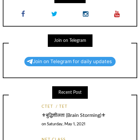
Join on Telegram
Join on Telegram for daily updates
Recent Post
CTET
TET
⚜️बुद्धिशीलता (Brain Storming)⚜️
on
Saturday, May 1, 2021
NET CLASS