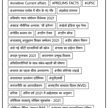
#oneliner Current affairs
#PRELIMS FACTS
#UPSC
#अरुणाचल प्रदेश में चीन के नए गाँव
#इबोला वायरस
#किशोर न्याय संशोधन विधेयक 2021
#क्वाड नौसैनिक अभ्यास: ‘सी ड्रैगन’
#खेलो इंडिया यूथ गेम्स
#गोविंद बल्लभ पंत
#ग्रीन टैक्स
#ग्रीन बॉण्ड
#जलवायु अनुकूलन शिखर सम्मेलन 2021
#डीप ओशन मिशन
#दो नई चींटी प्रजातियों की खोज
#नासा का वाईपर मिशन
#पद्म पुरस्कार 2021
#पारगमन उन्मुख विकास
#फिलिस्तीनियों के साथ संबंध-बहाली की घोषणा
#भारत का पहला चीता अभयारण्य
#भीमा कोरेगांव लड़ाई
#यातायात उल्लंघन प्रीमियम
#यूपीएससी
#राजनीति का अपराधीकरण
#राष्ट्रीय मतदाता दिवस (NVD)
#रिसा
#वित्त वर्ष 2021 में आईएमएफ का अनुमान
#वैश्विक जलवायु जोखिम सूचकांक - 2021