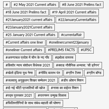
#
#2 May 2021 Current affairs
#8 June 2021 Prelims fact
#18 June 2021 Prelims fact
#19 April 2021 Current affairs
#21January2021 current affairs
#22JanuaryCurrentaffairs
#23January2021Current affairs
#25 January 2021 Current affairs
#currentaffair
#Current affairs one liner
#onelinercurrent23january
#oneliner Current affairs
#PRELIMS FACTS
#UPSC
#अरुणाचल प्रदेश में चीन के नए गाँव
#इबोला वायरस
#किशोर न्याय संशोधन विधेयक 2021
#क्वाड नौसैनिक अभ्यास: ‘सी ड्रैगन’
#खेलो इंडिया यूथ गेम्स
#गोविंद बल्लभ पंत
#ग्रीन टैक्स
#ग्रीन बॉण्ड
#जलवायु अनुकूलन शिखर सम्मेलन 2021
#डीप ओशन मिशन
#दो नई चींटी प्रजातियों की खोज
#नासा का वाईपर मिशन
#पद्म पुरस्कार 2021
#पारगमन उन्मुख विकास
#फिलिस्तीनियों के साथ संबंध-बहाली की घोषणा