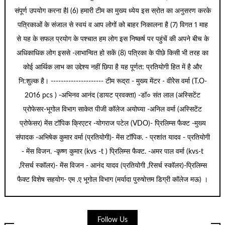
संपूर्ण उपयोग करना हैl (6) हमारी टीम का मुख्य ध्येय इस स्रोत का अनुसरण करके
पत्रिकाओं के संजाल से स्वयं व आप लोगों को बाहर निकालना है (7) विगत 1 माह
से यह के सफल प्रयोग के पश्चात हम लोग इस निष्कर्ष पर पहुंचें की अपने बीच के
अधिकाधिक लोग इससे -लाभान्वित हो सकें (8) पत्रिका के पीछे किसी भी तरह का
कोई आर्थिक लाभ का उद्देश्य नहीं छिपा है यह पूर्णत: प्रतियोगी हित में है और
नि:शुल्क है। --------------------- टीम रूद्रा - मुख्य मेंटर - वीरेेस वर्मा (T.O-
2016 pcs ) -अभिनव आनंद (डायट प्रवक्ता) -डॉ० संत लाल (अस्सिटेंट
प्रोफेसर-भूगोल विभाग साकेत पीजी कॉलेज अयोघ्या -अनिल वर्मा (अस्सिटेंट
प्रोफेसर) मेंस टॉपिक क्रिएटर -योगराज पटेल (VDO)- प्रिलिम्स फैक्ट -मुख्य
संपादक -अभिषेक कुमार वर्मा (प्रतियोगी)- मेंस टॉपिक. - प्रशांत यादव - प्रतियोगी
- मेंस विजन. -कृष्ण कुमार (kvs -t ) प्रिलिम्स फैक्ट. -अमर पाल वर्मा (kvs-t
,रिसर्च स्कॉलर)- मेंस विजन - आनंद यादव (प्रतियोगी ,रिसर्च स्कॉलर)-प्रिलिम्स
फैक्ट विशेष सहयोग- एम .ए भूगोल विभाग (मर्यादा पुरुषोत्तम डिग्री कॉलेज मऊ) ।
Follow Us