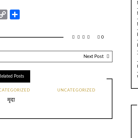
nger
sage
elegram
Copy
Share
Link
0
Next Post
Related Posts
CATEGORIZED
UNCATEGORIZED
मृदा