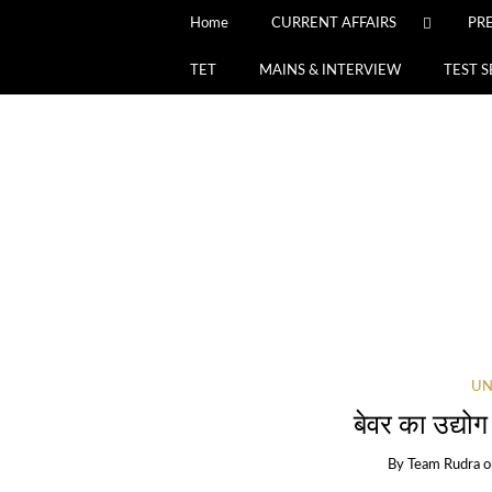
Home
CURRENT AFFAIRS
PR
TET
MAINS & INTERVIEW
TEST S
UN
बेवर का उद्यो
By
Team Rudra