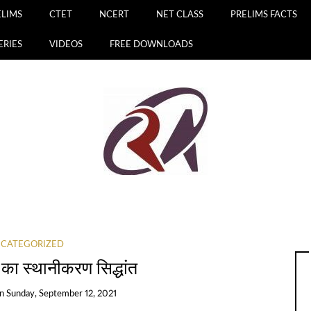
ELIMS
CTET
NCERT
NET CLASS
PRELIMS FACTS
ERIES
VIDEOS
FREE DOWNLOADS
CATEGORIZED
ग का स्थानीकरण सिद्धांत
on
Sunday, September 12, 2021