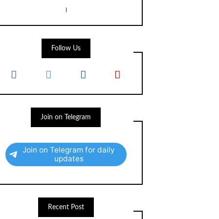
।
Follow Us
Join on Telegram
Join on Telegram for daily
updates
Recent Post