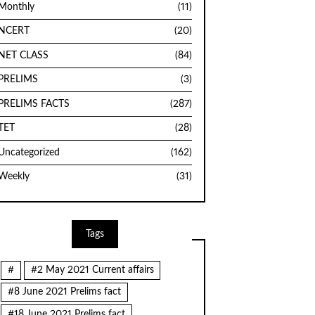
Monthly
(11)
NCERT
(20)
NET CLASS
(84)
PRELIMS
(3)
PRELIMS FACTS
(287)
TET
(28)
Uncategorized
(162)
Weekly
(31)
Tags
#
#2 May 2021 Current affairs
#8 June 2021 Prelims fact
#18 June 2021 Prelims fact