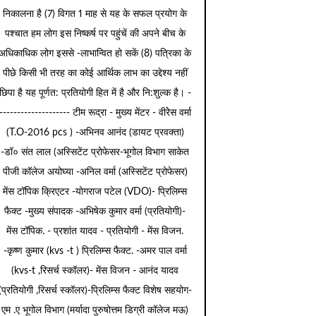
निकालना है (7) विगत 1 माह से यह के सफल प्रयोग के
पश्चात हम लोग इस निष्कर्ष पर पहुंचें की अपने बीच के
अधिकाधिक लोग इससे -लाभान्वित हो सकें (8) पत्रिका के
पीछे किसी भी तरह का कोई आर्थिक लाभ का उद्देश्य नहीं
छिपा है यह पूर्णत: प्रतियोगी हित में है और नि:शुल्क है। -
-------------------- टीम रूद्रा - मुख्य मेंटर - वीरेेस वर्मा
(T.O-2016 pcs ) -अभिनव आनंद (डायट प्रवक्ता)
-डॉ० संत लाल (अस्सिटेंट प्रोफेसर-भूगोल विभाग साकेत
पीजी कॉलेज अयोघ्या -अनिल वर्मा (अस्सिटेंट प्रोफेसर)
मेंस टॉपिक क्रिएटर -योगराज पटेल (VDO)- प्रिलिम्स
फैक्ट -मुख्य संपादक -अभिषेक कुमार वर्मा (प्रतियोगी)-
मेंस टॉपिक. - प्रशांत यादव - प्रतियोगी - मेंस विजन.
-कृष्ण कुमार (kvs -t ) प्रिलिम्स फैक्ट. -अमर पाल वर्मा
(kvs-t ,रिसर्च स्कॉलर)- मेंस विजन - आनंद यादव
(प्रतियोगी ,रिसर्च स्कॉलर)-प्रिलिम्स फैक्ट विशेष सहयोग-
एम .ए भूगोल विभाग (मर्यादा पुरुषोत्तम डिग्री कॉलेज मऊ)