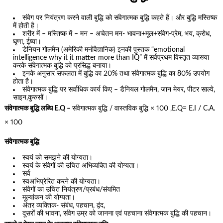
संवेग पर नियंत्रण करने वाली बुद्धि को संवेगात्मक बुद्धि कहते हैं। और बुद्धि मस्तिष्क
में होती है।
शरीर में – मस्तिष्क में – मन – अचेतन मन- भावना+मूल+संवेग-प्रेम, भय, क्रोध,
घृणा, ईष्र्या।
डेनियन गोलमैन (अमेरिकी मनोवैज्ञानिक) इनकी पुस्तक “emotional
intelligence why it it matter more than IQ” में सर्वप्रथम विस्तृत व्याख्या
करके संवेगात्मक बुद्धि को प्रसिद्ध बनाया।
इनके अनुसार सफलता में बुद्धि का 20% तथा संवेगात्मक बुद्धि का 80% उपयोग
होता है।
संवेगात्मक बुद्धि पर सर्वाधिक कार्य किए – डैनियल गोलमैन, जान मेयर, पीटर साल्वे,
साइन,कुरुसों।
संवेगात्मक बुद्धि लब्धि E.Q –
संवेगात्मक बुद्धि / वास्तविक बुद्धि × 100 ,E.Q= E.I / C.A.
× 100
संवेगात्मक बुद्धि
स्वयं को समझने की योग्यता।
स्वयं के संवेगों की उचित अभिव्यक्ति की योग्यता।
सर्व
स्वअभिप्रेरित करने की योग्यता।
संवेगों का उचित नियंत्रण/प्रबंध/संयमित
मूल्यांकन की योग्यता।
अंतर व्यक्तिक- संबंध, पहचान, द्वंद,
दूसरों की भावना, संवेग उम्र को जानना एवं पहचाना संवेगात्मक बुद्धि की पहचान।