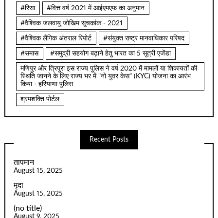
#रिसा
#वित्त वर्ष 2021 में आईएमएफ का अनुमान
#वैश्विक जलवायु जोखिम सूचकांक - 2021
#वैश्विक लैंगिक अंतराल रिपोर्ट
#संयुक्त राष्ट्र मानवाधिकार परिषद
#समास
#समुद्री सहयोग बढ़ाने हेतु भारत का 5 सूत्री एजेंडा
मणिपुर और त्रिपुरा इस राज्य पुलिस ने वर्ष 2020 में मामलों या शिकायतों की
स्थिति जानने के लिए राज्य भर में "नो युवर केस" (KYC) योजना का आरंभ
किया - हरियाणा पुलिस
श्रमशक्ति पोर्टल
Recent Posts
तापमान
August 15, 2025
मृदा
August 15, 2025
(no title)
August 9, 2025