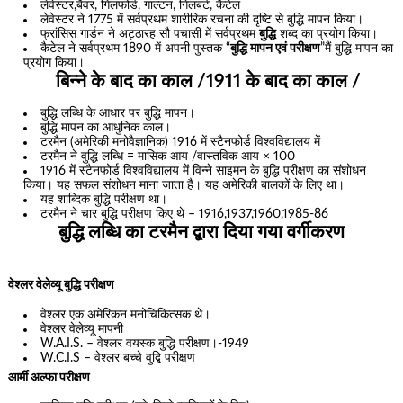
लेवेस्टर,बैवर, गिलफोर्ड, गाल्टन, गिलबर्ट, कैटेल
लेवेस्टर ने 1775 में सर्वप्रथम शारीरिक रचना की दृष्टि से बुद्धि मापन किया।
फ्रांसिस गार्डन ने अट्ठारह सौ पचासी में सर्वप्रथम
बुद्धि
शब्द का प्रयोग किया।
कैटेल ने सर्वप्रथम 1890 में अपनी पुस्तक “
बुद्धि मापन एवं परीक्षण
”मैं बुद्धि मापन का
प्रयोग किया।
बिन्ने के बाद का काल /1911 के बाद का काल /
बुद्धि लब्धि के आधार पर बुद्धि मापन।
बुद्धि मापन का आधुनिक काल।
टरमैन (अमेरिकी मनोवैज्ञानिक) 1916 में स्टैनफोर्ड विश्वविद्यालय में
टरमैन ने वुद्धि लब्धि = मासिक आय /वास्तविक आय × 100
1916 में स्टैनफोर्ड विश्वविद्यालय में विन्ने साइमन के बुद्धि परीक्षण का संशोधन
किया। यह सफल संशोधन माना जाता है। यह अमेरिकी बालकों के लिए था।
यह शाब्दिक बुद्धि परीक्षण था।
टरमैन ने चार बुद्धि परीक्षण किए थे – 1916,1937,1960,1985-86
बुद्धि लब्धि का टरमैन द्बारा दिया गया वर्गीकरण
वेश्लर वेलेव्यू बुद्धि परीक्षण
वेश्लर एक अमेरिकन मनोचिकित्सक थे।
वेश्लर वेलेव्यू मापनी
W.A.I.S. – वेश्लर वयस्क बुद्धि परीक्षण।-1949
W.C.I.S – वेश्लर बच्चे वुद्बि परीक्षण
आर्मी अल्फा परीक्षण