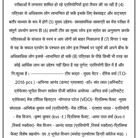
परीक्षाओं में लगातार शामिल हो रहे प्रतियोगियों द्वारा तैयार की जा रही है (4)
पत्रिका से अधिकतम लोग लाभान्वित हो सकें इसके लिए बेबसाइट और वाट्सएप
बतौर माध्यम के रूप में होगें (5) मुख्य उद्देश्य- समसामयिक सामाग्री का मेंस परीक्षा में
संपूर्ण उपयोग करना हैl (6) हमारी टीम का मुख्य ध्येय इस स्रोत का अनुसरण करके
पत्रिकाओं के संजाल से स्वयं व आप लोगों को बाहर निकालना है (7) विगत 1 माह
से यह के सफल प्रयोग के पश्चात हम लोग इस निष्कर्ष पर पहुंचें की अपने बीच के
अधिकाधिक लोग इससे -लाभान्वित हो सकें (8) पत्रिका के पीछे किसी भी तरह का
कोई आर्थिक लाभ का उद्देश्य नहीं छिपा है यह पूर्णत: प्रतियोगी हित में है और
नि:शुल्क है। --------------------- टीम रूद्रा - मुख्य मेंटर - वीरेेस वर्मा (T.O-
2016 pcs ) -अभिनव आनंद (डायट प्रवक्ता) -डॉ० संत लाल (अस्सिटेंट
प्रोफेसर-भूगोल विभाग साकेत पीजी कॉलेज अयोघ्या -अनिल वर्मा (अस्सिटेंट
प्रोफेसर) मेंस टॉपिक क्रिएटर -योगराज पटेल (VDO)- प्रिलिम्स फैक्ट -मुख्य
संपादक -अभिषेक कुमार वर्मा (प्रतियोगी)- मेंस टॉपिक. - प्रशांत यादव - प्रतियोगी
- मेंस विजन. -कृष्ण कुमार (kvs -t ) प्रिलिम्स फैक्ट. -अमर पाल वर्मा (kvs-t
,रिसर्च स्कॉलर)- मेंस विजन - आनंद यादव (प्रतियोगी ,रिसर्च स्कॉलर)-प्रिलिम्स
फैक्ट विशेष सहयोग- एम .ए भूगोल विभाग (मर्यादा पुरुषोत्तम डिग्री कॉलेज मऊ) ।