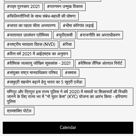
#पद्म पुरस्कार 2021
#पारगमन उन्मुख विकास
#फिलिस्तीनियों के साथ संबंध-बहाली की घोषणा
#भारत का पहला चीता अभयारण्य
#भीमा कोरेगांव लड़ाई
#यातायात उल्लंघन प्रीमियम
#यूपीएससी
#राजनीति का अपराधीकरण
#राष्ट्रीय मतदाता दिवस (NVD)
#रिसा
#वित्त वर्ष 2021 में आईएमएफ का अनुमान
#वैश्विक जलवायु जोखिम सूचकांक - 2021
#वैश्विक लैंगिक अंतराल रिपोर्ट
#संयुक्त राष्ट्र मानवाधिकार परिषद
#समास
#समुद्री सहयोग बढ़ाने हेतु भारत का 5 सूत्री एजेंडा
मणिपुर और त्रिपुरा इस राज्य पुलिस ने वर्ष 2020 में मामलों या शिकायतों की स्थिति
जानने के लिए राज्य भर में "नो युवर केस" (KYC) योजना का आरंभ किया - हरियाणा
पुलिस
श्रमशक्ति पोर्टल
Calendar