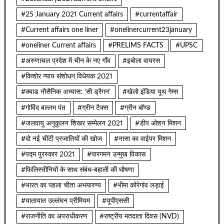
#25 January 2021 Current affairs
#currentaffair
#Current affairs one liner
#onelinercurrent23january
#oneliner Current affairs
#PRELIMS FACTS
#UPSC
#अरुणाचल प्रदेश में चीन के नए गाँव
#इबोला वायरस
#किशोर न्याय संशोधन विधेयक 2021
#क्वाड नौसैनिक अभ्यास: ‘सी ड्रैगन’
#खेलो इंडिया यूथ गेम्स
#गोविंद बल्लभ पंत
#ग्रीन टैक्स
#ग्रीन बॉण्ड
#जलवायु अनुकूलन शिखर सम्मेलन 2021
#डीप ओशन मिशन
#दो नई चींटी प्रजातियों की खोज
#नासा का वाईपर मिशन
#पद्म पुरस्कार 2021
#पारगमन उन्मुख विकास
#फिलिस्तीनियों के साथ संबंध-बहाली की घोषणा
#भारत का पहला चीता अभयारण्य
#भीमा कोरेगांव लड़ाई
#यातायात उल्लंघन प्रीमियम
#यूपीएससी
#राजनीति का अपराधीकरण
#राष्ट्रीय मतदाता दिवस (NVD)