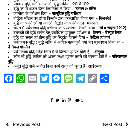
सामान्य बुद्धि वाले बालक की बुद्धि लब्धि –
90 से 109
बुद्धि का विभाजन किन वैज्ञानिकों ने किया –
टरमन & मैरिट
जालोटा के परीक्षण दिया –
सामूहिक बुद्धि परीक्षण
बौद्धिक मॉडल का ढांचा किसके द्वारा प्रस्तावित किया गया –
गिलफोर्ड
बुद्धि का प्रतिदर्श या न्यादर्श सिद्धांत का प्रतिपादन-
थामसन
भारत में सर्वप्रथम बुद्धि परीक्षण का प्रकाशन किसने किया –
डॉ ० राइस (1912)
वयस्कों की बुद्धि मापन हेतु सर्वाधिक प्रयुक्त परीक्षण है-
वैश्लर – वैल्यूब टेस्ट
बुद्धि का सरल एवं ठोस बुद्धि का सिद्धांत किसने दिया –
कैटिल एवं हार्न
संवेगात्मक बुद्धि : बुद्धि लब्धि से अधिक महत्वपूर्ण क्यों ‘का प्रकाशन किया था –
डैनियल गोलमैन
संवेगात्मक बुद्धि सदैव निम्न में से किससे प्रेरित होती है –
अनुभव
कौन सी बुद्धि व्यक्ति को अपना लक्ष्य प्राप्त करने की प्रेरणा देती है –
संवेगात्मक
बुद्धि
अमूर्त बुद्धि वाले व्यक्ति किस कार्य क्षेत्र को चुनते हैं-
साहित्यक
Facebook
WhatsApp
Email
Twitter
Messenger
Message
Telegram
Copy
Share
Link
0
Previous Post
Next Post