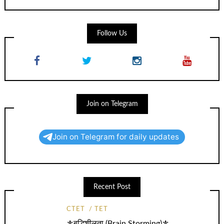
Follow Us
Join on Telegram
Join on Telegram for daily updates
Recent Post
CTET
TET
⚜️बुद्धिशीलता (Brain Storming)⚜️