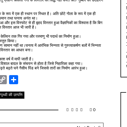
ंतु प्रेक्षण अकाश गंगा के विस्तार को सिद्ध नहीं करते अतः गुब्बारे का उदाहरण
क के रूप में एक ही स्थान पर स्थित है। अति छोटे गोला के रूप में एक ही
पमान तथा घनत्व अनंत था।
ुआ और इस विस्फोट से ही बृहद विस्तार हुआ वैज्ञानिकों का विश्वास है कि बिग
का विस्तार आज भी जारी है।
केल्विन तक गिर गया और परमाणु भी पदार्थ का निर्माण हुआ।
रस्तुत किया।
ितरण सामान नहीं था।घनत्व में आरंभिक भिन्नता से गुरुत्वाकर्षण बलों में भिन्नता
 विस्तार का आधार बना।
श वर्ष में मापी जाती है।
 विशाल बादल के संचयन से होता है जिसे निहारिका कहा गया।
ढ़ते बढ़ते घने गैसीय पिंड बने जिससे तारों का निर्माण आरंभ हुआ।
nger
sage
elegram
Copy
Share
Link
पृथ्वी की उत्पत्ति
0