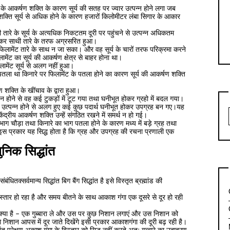
े आकर्षण शक्ति के कारण सूर्य की सतह पर ज्वार उत्पन्न होने लगा जब
क्ति सूर्य से अधिक होने के कारण हजारों किलोमीटर लंबा सिगार के आकार
तारे के सूर्य के अत्यधिक निकटतम दूरी पर पहुंचने से उत्पन्न अधिकतम
होकर साथी तारे के तरफ अग्रसरित हुआ।
कि फिलामेंट तारे के साथ न जा सका। और वह सूर्य के चारों तरफ परिक्रमा करने
ेंट का सूर्य की आकर्षण क्षेत्र से बाहर होना था।
लामेंट सूर्य से अलग नहीं हुआ।
र पतला था किनारे पर फिलामेंट के पतला होने का कारण सूर्य की आकर्षण शक्ति
्षण शक्ति के खींचाव के द्वारा हुआ।
न होने से वह कई टुकड़ों में टूट गया तथा घनीभूत होकर ग्रहो में बदल गया।
्वार उत्पन्न होने से अलग हुए कई कुछ पदार्थ घनीभूत होकर उपग्रह बन गए।यह
ंद्रीय आकर्षण शक्ति उन्हें संगठित रखने में समर्थ न हो गई।
 भाग चौड़ा तथा किनारे का भाग पतला होने के कारण मध्य में बड़े ग्रह तथा
है इस प्रकार यह सिद्ध होता है कि ग्रह और उपग्रह की रचना प्रणाली एक
निक सिद्धांत
ंधितक्सर्वमान्य सिद्धांत बिग बैंग सिद्धांत है इसे विस्तृत ब्रह्मांड की
विस्तार हो रहा है और समय बीतने के साथ आकाश गंगा एक दूसरे से दूर हो रही
्थ क्या है – एक गुब्बारा ले और उस पर कुछ निशान लगाएं और उस निशान को
गे निशान आपस में दूर जाते दिखेंगे इसी प्रकार आकाशगंगा की दूरी बढ़ रही है।