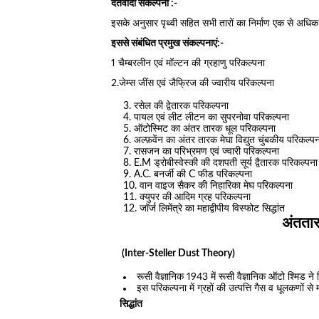
दैतवादी संकल्पना :-
इसके अनुसार पृथ्वी सहित सभी तारों का निर्माण एक से अधिक ता
इससे संबंधित प्रमुख संकल्पनाएं:-
1 चैम्बरलीन एवं मॉल्टन की ग्रहाणु परिकल्पना
2.जेम्स जींस एवं जैफ्रिज की ज्वारीय परिकल्पना
रसेल की द्वेतारक परिकल्पना
पायल एवं लीट लीटन का सुपरनोवा परिकल्पना
ऑटोस्मिट का अंतर तारक धूल परिकल्पना
अल्फ़वेंन का अंतर तारक मेघा विद्युत चुंबकीय परिकल्प
रासजन का परिभ्रमण एवं ज्वारी परिकल्पना
E.M ड्रोबीस्वेस्की की दशपती सूर्य द्वैतारक परिकल्पना
A.C. बनर्जी की C फीड परिकल्पना
वान वाइज सैकर की निहारिका मेघ परिकल्पना
क्युपर की आदिम ग्रह परिकल्पना
जॉर्ज लिमेंत्रे का महाद्वीपीय विस्फोट सिद्धांत
अंततार
(Inter-Steller Dust Theory)
रूसी वैज्ञानिक 1943 में रूसी वैज्ञानिक ऑटो श्मिड ने
इस परिकल्पना में ग्रहों की उत्पत्ति गैस व धूलकणों स
सिद्धांत