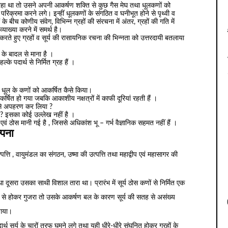
रहा था तो उसने अपनी आकर्षण शक्ति से कुछ गैस मेघ तथा धूलकणों को
िक्रमा करने लगे। इन्हीं धूलकणों के संगठित व घनीभूत होने से पृथ्वी व
के बीच कोणीय संवेग, विभिन्न ग्रहों की संरचना में अंतर, ग्रहों की गति में
व्याख्या करने में समर्थ है।
करते हुए ग्रहों व सूर्य की रासायनिक रचना की भिन्नता को उत्तरदायी बतलाया
ल के बादल से माना है ।
ल्के पदार्थ से निर्मित ग्रह हैं ।
स व धूल के कणों को आकर्षित कैसे किया।
षित हो गया जबकि आकाशीय नक्षत्रों में काफी दूरियां रहती हैं ।
 कैसे अपहरण कर लिया ?
ा ? इसका कोई उल्लेख नहीं है ।
एवं ठोस मानी गई है , जिससे अधिकांश भू – गर्भ वैज्ञानिक सहमत नहीं हैं ।
्पना
पत्ति , वायुमंडल का संगठन, उष्मा की उत्पत्ति तथा महाद्वीप एवं महासागर की
 तथा दूसरा उसका साथी विशाल तारा था। प्रारंभ में सूर्य ठोस कणों से निर्मित एक
 से होकर गुजरा तो उसके आकर्षण बल के कारण सूर्य की सतह से असंख्य
 गया।
र्थ सूर्य के चारों तरफ घूमने लगे तथा यही धीरे-धीरे संघनित होकर ग्रहों के