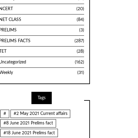
NCERT
(20)
NET CLASS
(84)
PRELIMS
(3)
PRELIMS FACTS
(287)
TET
(28)
Uncategorized
(162)
Weekly
(31)
Tags
#
#2 May 2021 Current affairs
#8 June 2021 Prelims fact
#18 June 2021 Prelims fact