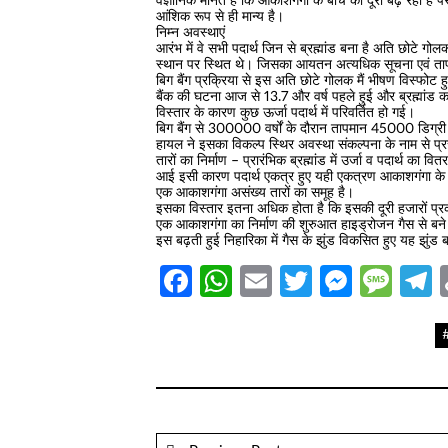
वैज्ञानिक मानते हैं कि आकाशगंगा के बीच की दूरी बढ़ रही है पर
आंशिक रूप से ही मान्य है।
निम्न अवस्थाएं
आरंभ में वे सभी पदार्थ जिन से ब्रह्मांड बना है अति छोटे गोल
स्थान पर स्थित थे। जिसका आयतन अत्यधिक सूचना एवं ता
बिग बैंग प्रक्रिया से इस अति छोटे गोलक मैं भीषण विस्फोट ह
बैंक की घटना आज से 13.7 और वर्ष पहले हुई और ब्रह्मांड 
विस्तार के कारण कुछ ऊर्जा पदार्थ में परिवर्तित हो गई।
बिग बैंग से 300000 वर्षों के दौरान तापमान 45000 डिग्री 
हायल ने इसका विकल्प स्थिर अवस्था संकल्पना के नाम से प्
तारों का निर्माण – प्रारंभिक ब्रह्मांड में उर्जा व पदार्थ का व
आई इसी कारण पदार्थ एकत्र हुए यही एकत्रण आकाशगंगा के
एक आकाशगंगा असंख्य तारों का समूह है।
इसका विस्तार इतना अधिक होता है कि इसकी दूरी हजारों प्रका
एक आकाशगंगा का निर्माण की शुरुआत हाइड्रोजन गैस से बने
इस बढ़ती हुई निहारिका में गैस के झुंड विकसित हुए यह झुंड ब
Facebook
WhatsApp
Email
Twitter
Messe
Mes
T
#