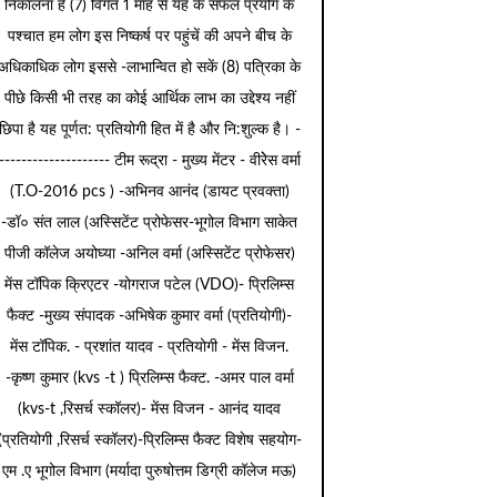
निकालना है (7) विगत 1 माह से यह के सफल प्रयोग के
पश्चात हम लोग इस निष्कर्ष पर पहुंचें की अपने बीच के
अधिकाधिक लोग इससे -लाभान्वित हो सकें (8) पत्रिका के
पीछे किसी भी तरह का कोई आर्थिक लाभ का उद्देश्य नहीं
छिपा है यह पूर्णत: प्रतियोगी हित में है और नि:शुल्क है। -
-------------------- टीम रूद्रा - मुख्य मेंटर - वीरेेस वर्मा
(T.O-2016 pcs ) -अभिनव आनंद (डायट प्रवक्ता)
-डॉ० संत लाल (अस्सिटेंट प्रोफेसर-भूगोल विभाग साकेत
पीजी कॉलेज अयोघ्या -अनिल वर्मा (अस्सिटेंट प्रोफेसर)
मेंस टॉपिक क्रिएटर -योगराज पटेल (VDO)- प्रिलिम्स
फैक्ट -मुख्य संपादक -अभिषेक कुमार वर्मा (प्रतियोगी)-
मेंस टॉपिक. - प्रशांत यादव - प्रतियोगी - मेंस विजन.
-कृष्ण कुमार (kvs -t ) प्रिलिम्स फैक्ट. -अमर पाल वर्मा
(kvs-t ,रिसर्च स्कॉलर)- मेंस विजन - आनंद यादव
(प्रतियोगी ,रिसर्च स्कॉलर)-प्रिलिम्स फैक्ट विशेष सहयोग-
एम .ए भूगोल विभाग (मर्यादा पुरुषोत्तम डिग्री कॉलेज मऊ)