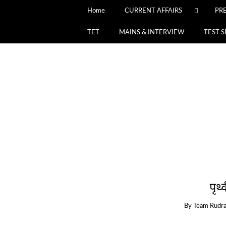
Home
CURRENT AFFAIRS
PR
TET
MAINS & INTERVIEW
TEST S
पृथ्
By
Team Rudr