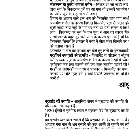
साथी तारा सूर्य से आकार व आयतन में काफी बड़ा था।
संकल्पना के मुख्य भाग का वर्णन –
निकट आ रहे साथी तारे क
तारा सूर्य के निकटतम दूरी पर आ गया तो इसकी आकर्षण श
का ज्वार सूर्य के बाह्य भाग से उठा।
शिगार के आकार वाले इस भाग को फिलामेंट कहा गया साथी 
आकर्षण शक्ति के कारण विशाल फिलामेंट सूर्य से अलग 
चुकी साथी तारा सूर्य के मार्ग पर नहीं था यही कारण है 
लगा। फिलामेंट का सूर्य के पास पुन: न आने का कारण फिलाम
साथी तारे के बहुत दूर चले जाने के कारण पुनः कोई भी फि
फिलामेंट सिगार के आकार में मध्य में मोटा तथा किनारे प
को बताया जाता है।
फिलामेंट में गति का प्रभाव दूर होते हुए तारों के गुरुत्वाकर
ग्रहों एवं उपग्रहों की उत्पत्ति –
फिलामेंट के शीतल व संकुच
इसी प्रकार सूर्य के आकर्षण शक्ति के कारण ग्रहों में ज
प्रक्रिया तब तक चलती रही जब तक ज्वारीय पदार्थों की के
ग्रहों एवं उपग्रहों का क्रम व प्रकार – फिलामेंट का मध्य
किनारे पर छोटे ग्रह बने । यही स्थिति उपग्रहों की भी 
जैसी है।
आधु
ब्रह्मांड की उत्पत्ति –
आधुनिक समय में ब्रह्मांड की उत्पत्ति से संब
परिकल्पना भी कहते हैं।
1920 ईस्वी में एडमिड हंबल ने प्रमाण दिए कि ब्रह्मांड का 
हैं।
हम प्रयोग कर जान सकते हैं कि ब्रह्मांड के विस्तार का अर
आकाश गंगा मान ले अब गुब्बारे को फुल आएंगे तो गुब्बारे पर ल