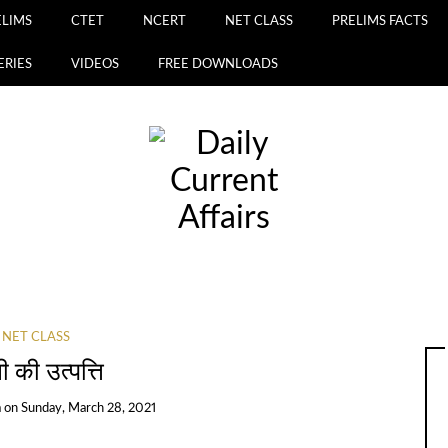
ELIMS
CTET
NCERT
NET CLASS
PRELIMS FACTS
ERIES
VIDEOS
FREE DOWNLOADS
NET CLASS
वी की उत्पत्ति
a
on
Sunday, March 28, 2021