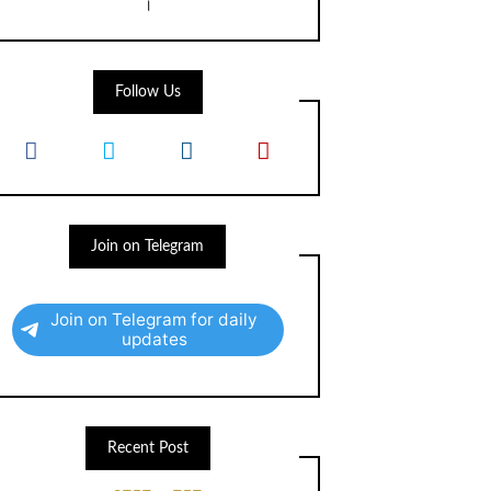
।
Follow Us
Join on Telegram
Join on Telegram for daily
updates
Recent Post