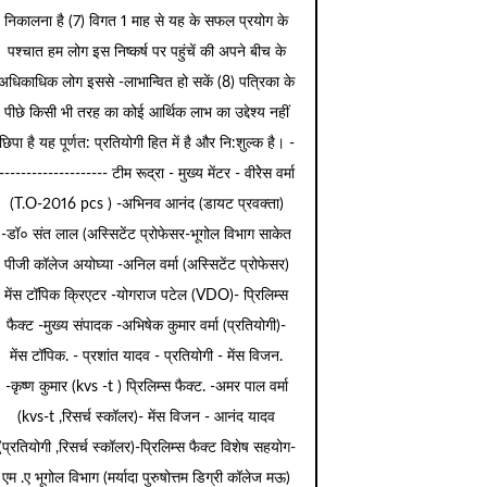
निकालना है (7) विगत 1 माह से यह के सफल प्रयोग के
पश्चात हम लोग इस निष्कर्ष पर पहुंचें की अपने बीच के
अधिकाधिक लोग इससे -लाभान्वित हो सकें (8) पत्रिका के
पीछे किसी भी तरह का कोई आर्थिक लाभ का उद्देश्य नहीं
छिपा है यह पूर्णत: प्रतियोगी हित में है और नि:शुल्क है। -
-------------------- टीम रूद्रा - मुख्य मेंटर - वीरेेस वर्मा
(T.O-2016 pcs ) -अभिनव आनंद (डायट प्रवक्ता)
-डॉ० संत लाल (अस्सिटेंट प्रोफेसर-भूगोल विभाग साकेत
पीजी कॉलेज अयोघ्या -अनिल वर्मा (अस्सिटेंट प्रोफेसर)
मेंस टॉपिक क्रिएटर -योगराज पटेल (VDO)- प्रिलिम्स
फैक्ट -मुख्य संपादक -अभिषेक कुमार वर्मा (प्रतियोगी)-
मेंस टॉपिक. - प्रशांत यादव - प्रतियोगी - मेंस विजन.
-कृष्ण कुमार (kvs -t ) प्रिलिम्स फैक्ट. -अमर पाल वर्मा
(kvs-t ,रिसर्च स्कॉलर)- मेंस विजन - आनंद यादव
(प्रतियोगी ,रिसर्च स्कॉलर)-प्रिलिम्स फैक्ट विशेष सहयोग-
एम .ए भूगोल विभाग (मर्यादा पुरुषोत्तम डिग्री कॉलेज मऊ)