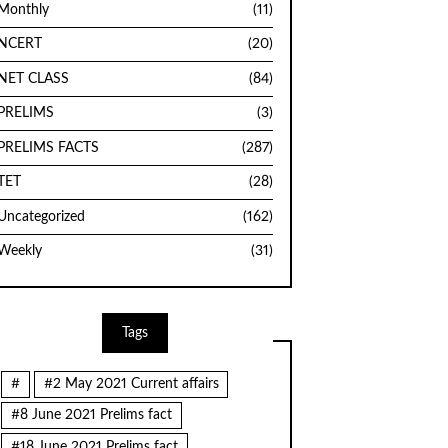
Monthly
(11)
NCERT
(20)
NET CLASS
(84)
PRELIMS
(3)
PRELIMS FACTS
(287)
TET
(28)
Uncategorized
(162)
Weekly
(31)
Tags
#
#2 May 2021 Current affairs
#8 June 2021 Prelims fact
#18 June 2021 Prelims fact