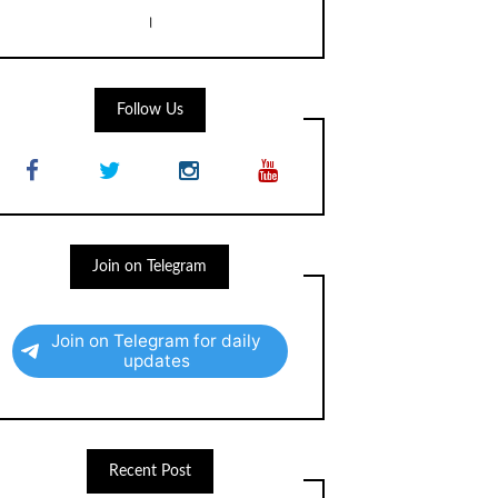
।
Follow Us
Join on Telegram
Join on Telegram for daily
updates
Recent Post