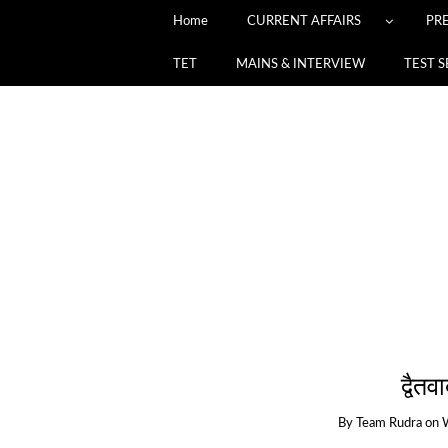
Home
CURRENT AFFAIRS
PR
TET
MAINS & INTERVIEW
TEST S
द्वैत
By
Team Rudra
on