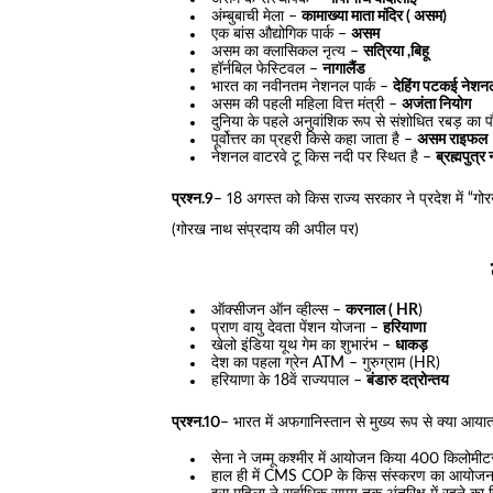
अंम्बुबाची मेला –
कामाख्या माता मंदिर ( असम)
एक बांस औद्योगिक पार्क –
असम
असम का क्लासिकल नृत्य –
सत्रिया ,बिहू
हॉर्नबिल फेस्टिवल –
नागालैंड
भारत का नवीनतम नेशनल पार्क –
देहिंग पटकई नेशनल
असम की पहली महिला वित्त मंत्री –
अजंता नियोग
दुनिया के पहले अनुवांशिक रूप से संशोधित रबड़ का
पूर्वोत्तर का प्रहरी किसे कहा जाता है –
असम राइफल
नेशनल वाटरवे टू किस नदी पर स्थित है –
ब्रह्मपुत्र
प्रश्न.9
– 18 अगस्त को किस राज्य सरकार ने प्रदेश में “गोर
(गोरख नाथ संप्रदाय की अपील पर)
ऑक्सीजन ऑन व्हील्स –
करनाल ( HR
)
प्राण वायु देवता पेंशन योजना –
हरियाणा
खेलो इंडिया यूथ गेम का शुभारंभ –
धाकड़
देश का पहला ग्रेन ATM – गुरुग्राम (HR)
हरियाणा के 18वें राज्यपाल –
बंडारु दत्रोन्तय
प्रश्न.10
– भारत में अफगानिस्तान से मुख्य रूप से क्या आय
सेना ने जम्मू कश्मीर में आयोजन किया 400 किलोमीटर 
हाल ही में CMS COP के किस संस्करण का आयोजन ग