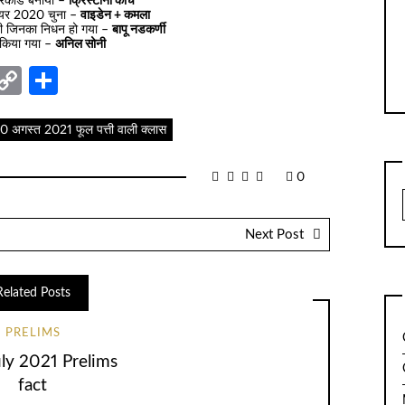
रिकॉर्ड बनाया –
क्रिस्टीना कोच
द ईयर 2020 चुना –
वाइडेन + कमला
ाड़ी जिनका निधन हो गया –
बापू नडकर्णी
 किया गया –
अनिल सोनी
nger
sage
elegram
Copy
Share
Link
 अगस्त 2021 फूल पत्ती वाली क्लास
0
Next Post
Related Posts
PRELIMS
ly 2021 Prelims
fact