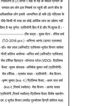
निकालना है (7) विगत 1 माह से यह के सफल प्रयोग के
पश्चात हम लोग इस निष्कर्ष पर पहुंचें की अपने बीच के
अधिकाधिक लोग इससे -लाभान्वित हो सकें (8) पत्रिका के
पीछे किसी भी तरह का कोई आर्थिक लाभ का उद्देश्य नहीं
छिपा है यह पूर्णत: प्रतियोगी हित में है और नि:शुल्क है। -
-------------------- टीम रूद्रा - मुख्य मेंटर - वीरेेस वर्मा
(T.O-2016 pcs ) -अभिनव आनंद (डायट प्रवक्ता)
-डॉ० संत लाल (अस्सिटेंट प्रोफेसर-भूगोल विभाग साकेत
पीजी कॉलेज अयोघ्या -अनिल वर्मा (अस्सिटेंट प्रोफेसर)
मेंस टॉपिक क्रिएटर -योगराज पटेल (VDO)- प्रिलिम्स
फैक्ट -मुख्य संपादक -अभिषेक कुमार वर्मा (प्रतियोगी)-
मेंस टॉपिक. - प्रशांत यादव - प्रतियोगी - मेंस विजन.
-कृष्ण कुमार (kvs -t ) प्रिलिम्स फैक्ट. -अमर पाल वर्मा
(kvs-t ,रिसर्च स्कॉलर)- मेंस विजन - आनंद यादव
(प्रतियोगी ,रिसर्च स्कॉलर)-प्रिलिम्स फैक्ट विशेष सहयोग-
एम .ए भूगोल विभाग (मर्यादा पुरुषोत्तम डिग्री कॉलेज मऊ)