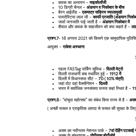
कवक का अध्ययन –
माइकोलॉजी
10 डिग्री चैनल –
अंडमान व निकोबार के बीच
बैरन आईलैंड –
एकमात्र सक्रिय ज्वालामुखी
पायरोस्टिया लाल जी –
काफी प्रजाति (अंडमान निकोब
जार्वा जनजाति पाई जाती है –
अंडमान निकोबार में
शैवाल और कवक के साहजीवन को क्या कहते हैं –
ला
प्रश्न.7-
18 अगस्त 2021 को किसने एक सामुदायिक पुलिसिंग 
आयुक्त –
राकेश अस्थाना
पहला FASTag पार्किंग सुविधा –
दिल्ली मेट्रो
दिल्ली राजधानी कब स्थापित हुई –
1912 में
दिल्ली में विधानसभा सीट –
70 ( 10% मंत्री)
जहां वोट वहां वैक्सीनेशन –
दिल्ली
भारत में सर्वाधिक जनसंख्या घनत्व कहां स्थित है –
11
प्रश्न.8
– “वांचुवा महोत्सव” का संबंध किस राज्य से है –
असम
( अच्छी फसल व प्राकृतिक आपदा से फसल की सुरक्षा के लिए
असम का नवीनतम नेशनल पार्क –
7वां देहिंग पटकाई 
असम के संस्थापक –
गोपीनाथ बोर्दोलोई