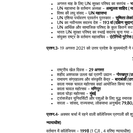
अगस्त माह के लिए UN सुरक्षा परिषद का सरपंच –
भ
UN महासभा के वर्तमान अध्यक्ष –
अब्दुल्ला साहिद
( म
विश्व की लघु संसद –
UN महासभा
UN एशिया पर्यावरण प्रवर्तन पुरस्कार –
सुष्मिता लेका
UN का नवीनतम सदस्य देश –
193 वां (दक्षिण सुदान
UN आर्थिक और सामाजिक परिषद के कुल कितने सद
भारत UN सुरक्षा परिषद का स्थाई सदस्य चुना गया 
संयुक्त राष्ट्र के वर्तमान महासचिव –
एंटोनियो गुटेरेस (
प्रश्न.3-
19 अगस्त 2021 को उत्तर प्रदेश के मुख्यमंत्री ने 
राष्ट्रीय खेल दिवस –
29 अगस्त
शहीद अशफाक उल्ला खां प्राणी उद्यान –
गोरखपुर (उत
रामायण संग्रहालय और संस्कृति केंद्र –
बाराबंकी (उत्
काला नमक चावल महोत्सव कहां आयोजित किया गया
काला चावल महोत्सव –
मणिपुर
काला घोड़ा महोत्सव –
मुंबई
ट्रांसजेंडर यूनिवर्सिटी और पशुओं के लिए युद्ध स्मार
सरला – सांसद, राज्यसभा, लोकसभा अनुच्छेद
79,80
प्रश्न.4-
अक्सर चर्चा में रहने वाली कॉलेजियम प्रणाली की
न्यायाधीश)
वर्तमान में कॉलेजियम –
1998
(1 CJI , 4 वरिष्ठ न्यायाधीश)