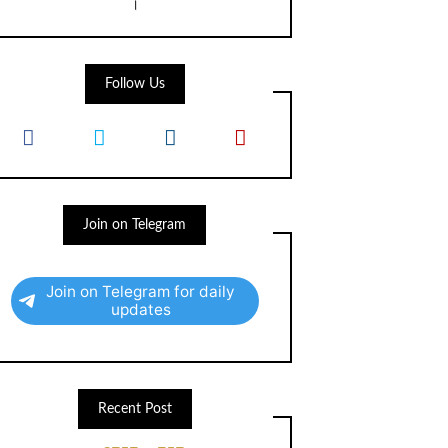
।
Follow Us
Join on Telegram
Join on Telegram for daily
updates
Recent Post