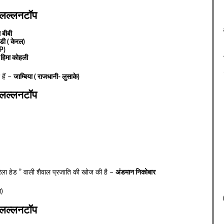
लल्लनटॉप
 बीबी
ंडी ( केरल)
P)
–
हिमा कोहली
 हैं –
जाम्बिया ( राजधानी- लुसाके)
लल्लनटॉप
ंम्ब्रेला हेड ” वाली शैवाल प्रजाति की खोज की है –
अंडमान निकोबार
ल)
लल्लनटॉप