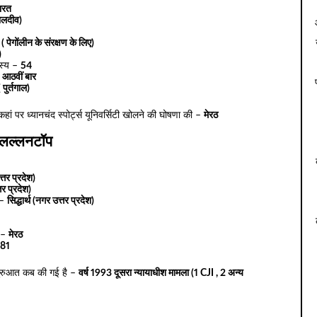
ारत
ालदीव)
ं ( पेगोंलीन के संरक्षण के लिए)
)
स्य –
54
–
आठवीं बार
 पुर्तगाल)
कहां पर ध्यानचंद स्पोर्ट्स यूनिवर्सिटी खोलने की घोषणा की –
मेरठ
लल्लनटॉप
्तर प्रदेश)
तर प्रदेश)
 –
सिद्धार्थ (नगर उत्तर प्रदेश)
क –
मेरठ
,81
 शुरुआत कब की गई है –
वर्ष 1993 दूसरा न्यायाधीश मामला (1 CJI , 2 अन्य