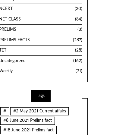
NCERT
(20)
NET CLASS
(84)
PRELIMS
(3)
PRELIMS FACTS
(287)
TET
(28)
Uncategorized
(162)
Weekly
(31)
Tags
#
#2 May 2021 Current affairs
#8 June 2021 Prelims fact
#18 June 2021 Prelims fact