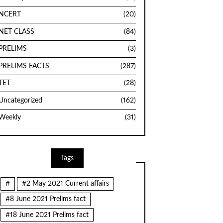
NCERT
(20)
NET CLASS
(84)
PRELIMS
(3)
PRELIMS FACTS
(287)
TET
(28)
Uncategorized
(162)
Weekly
(31)
Tags
#
#2 May 2021 Current affairs
#8 June 2021 Prelims fact
#18 June 2021 Prelims fact