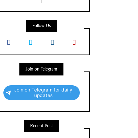
।
Follow Us
Join on Telegram
Join on Telegram for daily
updates
Recent Post