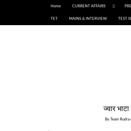
Home
CURRENT AFFAIRS
PR
TET
MAINS & INTERVIEW
TEST S
ज्वार भाट
By
Team Rudra