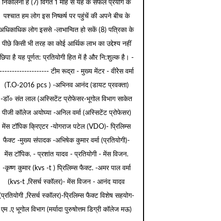
निकालना है (7) विगत 1 माह से यह के सफल प्रयोग के
पश्चात हम लोग इस निष्कर्ष पर पहुंचें की अपने बीच के
अधिकाधिक लोग इससे -लाभान्वित हो सकें (8) पत्रिका के
पीछे किसी भी तरह का कोई आर्थिक लाभ का उद्देश्य नहीं
छिपा है यह पूर्णत: प्रतियोगी हित में है और नि:शुल्क है। -
-------------------- टीम रूद्रा - मुख्य मेंटर - वीरेेस वर्मा
(T.O-2016 pcs ) -अभिनव आनंद (डायट प्रवक्ता)
-डॉ० संत लाल (अस्सिटेंट प्रोफेसर-भूगोल विभाग साकेत
पीजी कॉलेज अयोघ्या -अनिल वर्मा (अस्सिटेंट प्रोफेसर)
मेंस टॉपिक क्रिएटर -योगराज पटेल (VDO)- प्रिलिम्स
फैक्ट -मुख्य संपादक -अभिषेक कुमार वर्मा (प्रतियोगी)-
मेंस टॉपिक. - प्रशांत यादव - प्रतियोगी - मेंस विजन.
-कृष्ण कुमार (kvs -t ) प्रिलिम्स फैक्ट. -अमर पाल वर्मा
(kvs-t ,रिसर्च स्कॉलर)- मेंस विजन - आनंद यादव
(प्रतियोगी ,रिसर्च स्कॉलर)-प्रिलिम्स फैक्ट विशेष सहयोग-
एम .ए भूगोल विभाग (मर्यादा पुरुषोत्तम डिग्री कॉलेज मऊ)