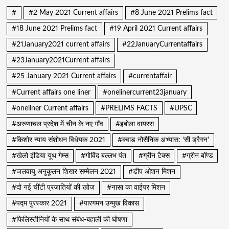
#
#2 May 2021 Current affairs
#8 June 2021 Prelims fact
#18 June 2021 Prelims fact
#19 April 2021 Current affairs
#21January2021 current affairs
#22JanuaryCurrentaffairs
#23January2021Current affairs
#25 January 2021 Current affairs
#currentaffair
#Current affairs one liner
#onelinercurrent23january
#oneliner Current affairs
#PRELIMS FACTS
#UPSC
#अरुणाचल प्रदेश में चीन के नए गाँव
#इबोला वायरस
#किशोर न्याय संशोधन विधेयक 2021
#क्वाड नौसैनिक अभ्यास: ‘सी ड्रैगन’
#खेलो इंडिया यूथ गेम्स
#गोविंद बल्लभ पंत
#ग्रीन टैक्स
#ग्रीन बॉण्ड
#जलवायु अनुकूलन शिखर सम्मेलन 2021
#डीप ओशन मिशन
#दो नई चींटी प्रजातियों की खोज
#नासा का वाईपर मिशन
#पद्म पुरस्कार 2021
#पारगमन उन्मुख विकास
#फिलिस्तीनियों के साथ संबंध-बहाली की घोषणा