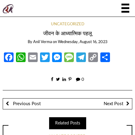
UNCATEGORIZED
जीवन के आध्यात्मिक पहलू
By
Anil Verma
on
Wednesday, August 16, 2023
Facebook
WhatsApp
Email
Twitter
Messenger
Message
Telegram
Copy
Share
Link
0
Previous Post
Next Post
Related Posts