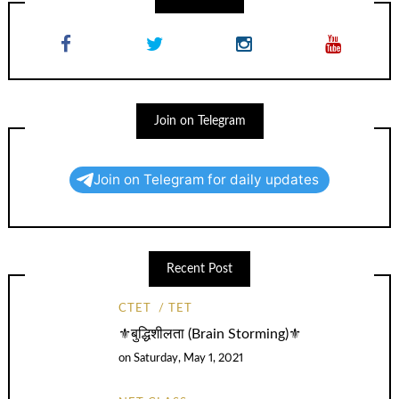
Join on Telegram
Join on Telegram for daily updates
Recent Post
CTET
TET
⚜️बुद्धिशीलता (Brain Storming)⚜️
on
Saturday, May 1, 2021