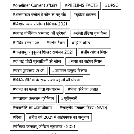
#oneliner Current affairs
#PRELIMS FACTS
#UPSC
#अरुणाचल प्रदेश में चीन के नए गाँव
#इबोला वायरस
#किशोर न्याय संशोधन विधेयक 2021
#क्वाड नौसैनिक अभ्यास: ‘सी ड्रैगन’
#खेलो इंडिया यूथ गेम्स
#गोविंद बल्लभ पंत
#ग्रीन टैक्स
#ग्रीन बॉण्ड
#जलवायु अनुकूलन शिखर सम्मेलन 2021
#डीप ओशन मिशन
#दो नई चींटी प्रजातियों की खोज
#नासा का वाईपर मिशन
#पद्म पुरस्कार 2021
#पारगमन उन्मुख विकास
#फिलिस्तीनियों के साथ संबंध-बहाली की घोषणा
#भारत का पहला चीता अभयारण्य
#भीमा कोरेगांव लड़ाई
#यातायात उल्लंघन प्रीमियम
#यूपीएससी
#राजनीति का अपराधीकरण
#राष्ट्रीय मतदाता दिवस (NVD)
#रिसा
#वित्त वर्ष 2021 में आईएमएफ का अनुमान
#वैश्विक जलवायु जोखिम सूचकांक - 2021