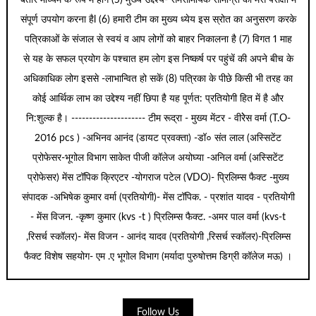
संपूर्ण उपयोग करना हैl (6) हमारी टीम का मुख्य ध्येय इस स्रोत का अनुसरण करके
पत्रिकाओं के संजाल से स्वयं व आप लोगों को बाहर निकालना है (7) विगत 1 माह
से यह के सफल प्रयोग के पश्चात हम लोग इस निष्कर्ष पर पहुंचें की अपने बीच के
अधिकाधिक लोग इससे -लाभान्वित हो सकें (8) पत्रिका के पीछे किसी भी तरह का
कोई आर्थिक लाभ का उद्देश्य नहीं छिपा है यह पूर्णत: प्रतियोगी हित में है और
नि:शुल्क है। --------------------- टीम रूद्रा - मुख्य मेंटर - वीरेेस वर्मा (T.O-
2016 pcs ) -अभिनव आनंद (डायट प्रवक्ता) -डॉ० संत लाल (अस्सिटेंट
प्रोफेसर-भूगोल विभाग साकेत पीजी कॉलेज अयोघ्या -अनिल वर्मा (अस्सिटेंट
प्रोफेसर) मेंस टॉपिक क्रिएटर -योगराज पटेल (VDO)- प्रिलिम्स फैक्ट -मुख्य
संपादक -अभिषेक कुमार वर्मा (प्रतियोगी)- मेंस टॉपिक. - प्रशांत यादव - प्रतियोगी
- मेंस विजन. -कृष्ण कुमार (kvs -t ) प्रिलिम्स फैक्ट. -अमर पाल वर्मा (kvs-t
,रिसर्च स्कॉलर)- मेंस विजन - आनंद यादव (प्रतियोगी ,रिसर्च स्कॉलर)-प्रिलिम्स
फैक्ट विशेष सहयोग- एम .ए भूगोल विभाग (मर्यादा पुरुषोत्तम डिग्री कॉलेज मऊ) ।
Follow Us