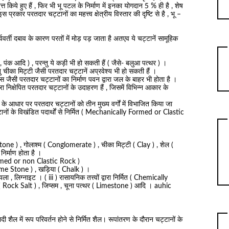
 किये हुए हैं , फिर भी भू पटल के निर्माण में इनका योगदान 5 % ही है , शेष
 प्रकार परतदार चट्टानों का महत्त्व क्षेत्रीय विस्तार की दृष्टि से है , भू –
्श्ववर्ती दबाव के कारण परतों में मोड़ पड़ जाता है अतएव ये चट्टानें सामूहिक
ी , पंक आदि ) , परन्तु ये कड़ी भी हो सकती हैं ( जैसे- बलुआ पत्थर ) ।
ंतु चीका मिट्टी जैसी परतदार चट्टानें अप्रवेश्य भी हो सकती हैं ।
स जैसी परतदार चट्टानों का निर्माण पवन द्वारा जल के बाहर भी होता है ।
ारा निक्षेपित परतदार चट्टानों के उदाहरण हैं , जिसमें विभिन्न आकार के
 आधार पर परतदार चट्टानों को तीन मुख्य वर्गों में विभाजित किया जा
चट्टानों के विखंडित पदार्थों से निर्मित ( Mechanically Formed or Clastic
 Stone ) , गोलाश्म ( Conglomerate ) , चीका मिट्टी ( Clay ) , शेल (
निर्माण होता है ।
ly Formed or non Clastic Rock )
 ( Lime Stone ) , खड़िया ( Chalk ) ।
कोयला , लिग्नाइट । ( iii ) रासायनिक तत्त्वों द्वारा निर्मित ( Chemically
 Rock Salt ) , जिप्सम , चूना पत्थर ( Limestone ) आदि । auhic
ी शैल में रूप परिवर्तन होने से निर्मित शैल। रूपांतरण के दौरान चट्टानों के