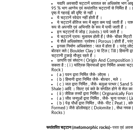
यद्यपि अवसादी चट्टानें धरातल का अधिकांश भाग आवृत्त
95 % भाग आग्नेय एवं रूपांतरित चट्टानों से निर्मित है । इस
पृष्ठ में गहराई की दृष्टि से नहीं ।
ये चट्टानें रवेदार नहीं होती हैं ।
ये चट्टानें क्षैतिज रूप में बहुत कम पाई जाती हैं । पार
रूप से अपनति एवं अभिनति के रूप में पायी जाती हैं ।
इन चट्टानों में जोड़ ( Joints ) पाये जाते हैं ।
ये चट्टानें प्रायः मुलायम होती हैं ( जैसे- चीका मिट्ट
ये शैलें अधिकांशतः प्रवेश्य ( Porous ) होती हैं , पर
इनका निर्माण अधिकांशत : जल में होता है । परंतु लोए
बोल्डर क्ले ( Boulder Clay ) या टिल ( Till ) हिमानी द्व
चट्टानी टुकड़े मौजूद रहते हैं ।
उत्पत्ति एवं संघटन ( Origin And Composition ) के
सकता है : ( i ) यांत्रिक क्रियाओं द्वारा निर्मित अथवा 
Rock )
( a ) पवन द्वारा निर्मित जैसे- लोएस ।
( b ) हिमानी द्वारा निर्मित जैसे- बोल्डर , मले ।
( c ) जल द्वारा निर्मित , जैसे- बलुआ पत्थर ( Sand
Shale ) आदि । सिल्ट एवं क्ले के संगठित होने से शेल का 
( ii ) जैविक तत्त्वों द्वारा निर्मित ( Orgnanical
( a ) जीव जन्तुओं द्वारा निर्मित , जैसे- चूना पत्थर
( b ) पेड़ पौधों द्वारा निर्मित , जैसे- पीट ( Peat ) , 
Formed ) जैसे डोलोमाइट ( Dolomite ) , सेंधा नमक (
Rocks )
रूपांतरित चट्टान (metomorphic rocks)-
परत एवं अवसाद