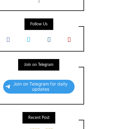
।
Follow Us
Join on Telegram
Join on Telegram for daily
updates
Recent Post