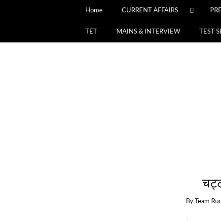
Home
CURRENT AFFAIRS
PR
TET
MAINS & INTERVIEW
TEST S
चट्
By
Team Rud