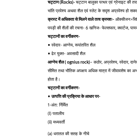
चट्टान (Rocks)-
चट्टान बालुका पत्थर एवं ग्रेनाइट की तर
भांति प्रवेश्य अथवा शैल एवं स्लेट के सदृश अप्रवेश्य हो सक
क्रस्ट में अधिकता से मिलने वाले तत्व क्रमशः-
ऑक्सीजन>सिलि
पपड़ी की शैलों की रचना- 6 खनिज- फेल्सफार, क्वार्टज, पायर
चट्टानों का वर्गीकरण-
• रवेदार- आग्नेय, रूपांतरित शैल
• ढेर युक्त- अवसादी शैल
आग्नेय शैल ( ognius rock)
– कठोर, अप्रवेश्य, रवेदार, दा
सीमित तथा भौतिक अपक्षय अधिक मात्रा में जीवावशेष का अभाव
होता है।
चट्टानों का वर्गीकरण-
•
उत्पत्ति की प्रक्रिया के आधार पर-
1-अंत: र्निर्मित
(I) पतालीय
(ii) मध्यवर्ती
(a) धरातल की सतह के नीचे