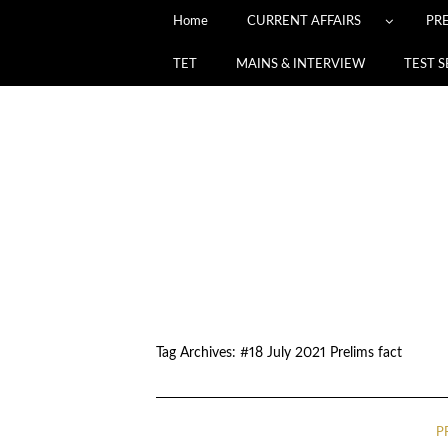
Home
CURRENT AFFAIRS
PR
TET
MAINS & INTERVIEW
TEST S
Tag Archives:
#18 July 2021 Prelims fact
P