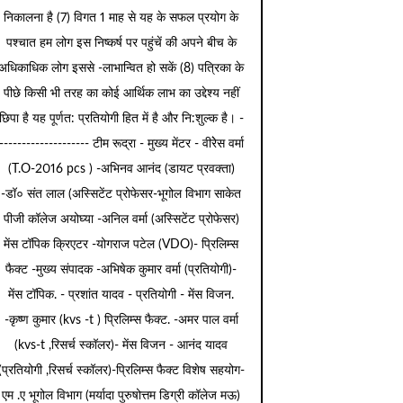
निकालना है (7) विगत 1 माह से यह के सफल प्रयोग के
पश्चात हम लोग इस निष्कर्ष पर पहुंचें की अपने बीच के
अधिकाधिक लोग इससे -लाभान्वित हो सकें (8) पत्रिका के
पीछे किसी भी तरह का कोई आर्थिक लाभ का उद्देश्य नहीं
छिपा है यह पूर्णत: प्रतियोगी हित में है और नि:शुल्क है। -
-------------------- टीम रूद्रा - मुख्य मेंटर - वीरेेस वर्मा
(T.O-2016 pcs ) -अभिनव आनंद (डायट प्रवक्ता)
-डॉ० संत लाल (अस्सिटेंट प्रोफेसर-भूगोल विभाग साकेत
पीजी कॉलेज अयोघ्या -अनिल वर्मा (अस्सिटेंट प्रोफेसर)
मेंस टॉपिक क्रिएटर -योगराज पटेल (VDO)- प्रिलिम्स
फैक्ट -मुख्य संपादक -अभिषेक कुमार वर्मा (प्रतियोगी)-
मेंस टॉपिक. - प्रशांत यादव - प्रतियोगी - मेंस विजन.
-कृष्ण कुमार (kvs -t ) प्रिलिम्स फैक्ट. -अमर पाल वर्मा
(kvs-t ,रिसर्च स्कॉलर)- मेंस विजन - आनंद यादव
(प्रतियोगी ,रिसर्च स्कॉलर)-प्रिलिम्स फैक्ट विशेष सहयोग-
एम .ए भूगोल विभाग (मर्यादा पुरुषोत्तम डिग्री कॉलेज मऊ)