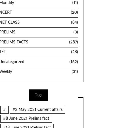
Monthly
(11)
NCERT
(20)
NET CLASS
(84)
PRELIMS
(3)
PRELIMS FACTS
(287)
TET
(28)
Uncategorized
(162)
Weekly
(31)
Tags
#
#2 May 2021 Current affairs
#8 June 2021 Prelims fact
#18 June 2021 Prelims fact