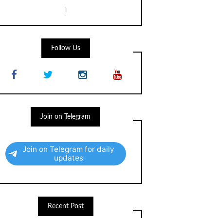
।
Follow Us
Join on Telegram
Join on Telegram for daily
updates
Recent Post