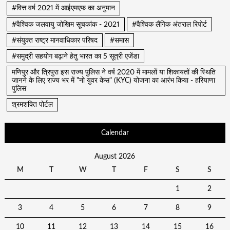
#वित्त वर्ष 2021 में आईएमएफ का अनुमान
#वैश्विक जलवायु जोखिम सूचकांक - 2021
#वैश्विक लैंगिक अंतराल रिपोर्ट
#संयुक्त राष्ट्र मानवाधिकार परिषद
#समास
#समुद्री सहयोग बढ़ाने हेतु भारत का 5 सूत्री एजेंडा
मणिपुर और त्रिपुरा इस राज्य पुलिस ने वर्ष 2020 में मामलों या शिकायतों की स्थिति
जानने के लिए राज्य भर में "नो युवर केस" (KYC) योजना का आरंभ किया - हरियाणा
पुलिस
श्रमशक्ति पोर्टल
Calendar
August 2026
M
T
W
T
F
S
S
1
2
3
4
5
6
7
8
9
10
11
12
13
14
15
16