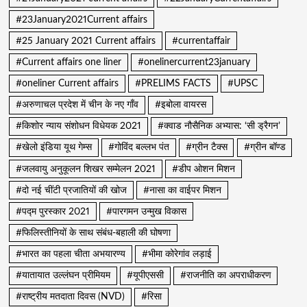
#23January2021Current affairs
#25 January 2021 Current affairs
#currentaffair
#Current affairs one liner
#onelinercurrent23january
#oneliner Current affairs
#PRELIMS FACTS
#UPSC
#अरुणाचल प्रदेश में चीन के नए गाँव
#इबोला वायरस
#किशोर न्याय संशोधन विधेयक 2021
#क्वाड नौसैनिक अभ्यास: ‘सी ड्रैगन’
#खेलो इंडिया यूथ गेम्स
#गोविंद बल्लभ पंत
#ग्रीन टैक्स
#ग्रीन बॉण्ड
#जलवायु अनुकूलन शिखर सम्मेलन 2021
#डीप ओशन मिशन
#दो नई चींटी प्रजातियों की खोज
#नासा का वाईपर मिशन
#पद्म पुरस्कार 2021
#पारगमन उन्मुख विकास
#फिलिस्तीनियों के साथ संबंध-बहाली की घोषणा
#भारत का पहला चीता अभयारण्य
#भीमा कोरेगांव लड़ाई
#यातायात उल्लंघन प्रीमियम
#यूपीएससी
#राजनीति का अपराधीकरण
#राष्ट्रीय मतदाता दिवस (NVD)
#रिसा