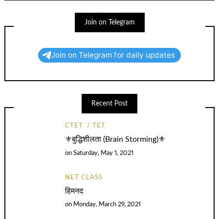
Join on Telegram
Join on Telegram for daily updates
Recent Post
CTET
TET
⚜️बुद्धिशीलता (Brain Storming)⚜️
on
Saturday, May 1, 2021
NET CLASS
हिमनद
on
Monday, March 29, 2021