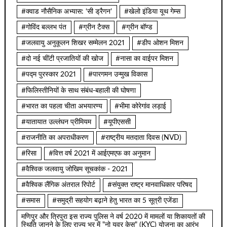
#क्वाड नौसैनिक अभ्यास: ‘सी ड्रैगन’
#खेलो इंडिया यूथ गेम्स
#गोविंद बल्लभ पंत
#ग्रीन टैक्स
#ग्रीन बॉण्ड
#जलवायु अनुकूलन शिखर सम्मेलन 2021
#डीप ओशन मिशन
#दो नई चींटी प्रजातियों की खोज
#नासा का वाईपर मिशन
#पद्म पुरस्कार 2021
#पारगमन उन्मुख विकास
#फिलिस्तीनियों के साथ संबंध-बहाली की घोषणा
#भारत का पहला चीता अभयारण्य
#भीमा कोरेगांव लड़ाई
#यातायात उल्लंघन प्रीमियम
#यूपीएससी
#राजनीति का अपराधीकरण
#राष्ट्रीय मतदाता दिवस (NVD)
#रिसा
#वित्त वर्ष 2021 में आईएमएफ का अनुमान
#वैश्विक जलवायु जोखिम सूचकांक - 2021
#वैश्विक लैंगिक अंतराल रिपोर्ट
#संयुक्त राष्ट्र मानवाधिकार परिषद
#समास
#समुद्री सहयोग बढ़ाने हेतु भारत का 5 सूत्री एजेंडा
मणिपुर और त्रिपुरा इस राज्य पुलिस ने वर्ष 2020 में मामलों या शिकायतों की
स्थिति जानने के लिए राज्य भर में "नो युवर केस" (KYC) योजना का आरंभ