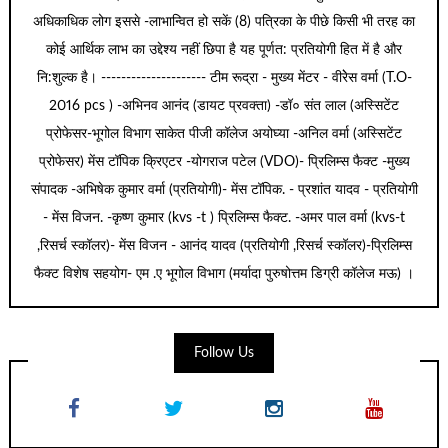
अधिकाधिक लोग इससे -लाभान्वित हो सकें (8) पत्रिका के पीछे किसी भी तरह का
कोई आर्थिक लाभ का उद्देश्य नहीं छिपा है यह पूर्णत: प्रतियोगी हित में है और
नि:शुल्क है। --------------------- टीम रूद्रा - मुख्य मेंटर - वीरेेस वर्मा (T.O-
2016 pcs ) -अभिनव आनंद (डायट प्रवक्ता) -डॉ० संत लाल (अस्सिटेंट
प्रोफेसर-भूगोल विभाग साकेत पीजी कॉलेज अयोघ्या -अनिल वर्मा (अस्सिटेंट
प्रोफेसर) मेंस टॉपिक क्रिएटर -योगराज पटेल (VDO)- प्रिलिम्स फैक्ट -मुख्य
संपादक -अभिषेक कुमार वर्मा (प्रतियोगी)- मेंस टॉपिक. - प्रशांत यादव - प्रतियोगी
- मेंस विजन. -कृष्ण कुमार (kvs -t ) प्रिलिम्स फैक्ट. -अमर पाल वर्मा (kvs-t
,रिसर्च स्कॉलर)- मेंस विजन - आनंद यादव (प्रतियोगी ,रिसर्च स्कॉलर)-प्रिलिम्स
फैक्ट विशेष सहयोग- एम .ए भूगोल विभाग (मर्यादा पुरुषोत्तम डिग्री कॉलेज मऊ) ।
Follow Us