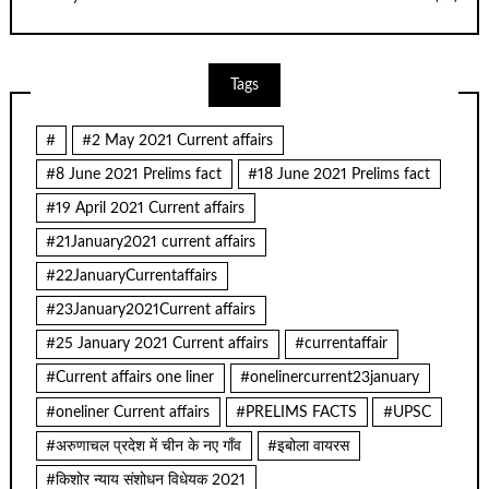
Tags
#
#2 May 2021 Current affairs
#8 June 2021 Prelims fact
#18 June 2021 Prelims fact
#19 April 2021 Current affairs
#21January2021 current affairs
#22JanuaryCurrentaffairs
#23January2021Current affairs
#25 January 2021 Current affairs
#currentaffair
#Current affairs one liner
#onelinercurrent23january
#oneliner Current affairs
#PRELIMS FACTS
#UPSC
#अरुणाचल प्रदेश में चीन के नए गाँव
#इबोला वायरस
#किशोर न्याय संशोधन विधेयक 2021