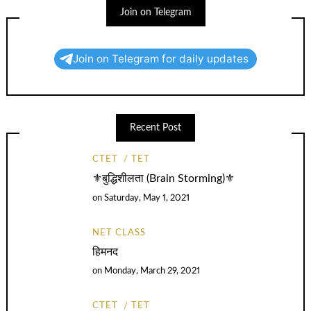
Join on Telegram
Join on Telegram for daily updates
Recent Post
CTET
TET
⚜️बुद्धिशीलता (Brain Storming)⚜️
on
Saturday, May 1, 2021
NET CLASS
हिमनद
on
Monday, March 29, 2021
CTET
TET