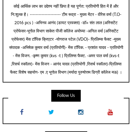
कोई आर्थिक लाभ का उद्देश्य नहीं छिपा है यह पूर्णत: प्रतियोगी हित में है और
नि:शुल्क है। --------------------- टीम रूद्रा - मुख्य मेंटर - वीरेेस वर्मा (T.O-
2016 pcs ) -अभिनव आनंद (डायट प्रवक्ता) -डॉ० संत लाल (अस्सिटेंट
प्रोफेसर-भूगोल विभाग साकेत पीजी कॉलेज अयोघ्या -अनिल वर्मा (अस्सिटेंट
प्रोफेसर) मेंस टॉपिक क्रिएटर -योगराज पटेल (VDO)- प्रिलिम्स फैक्ट -मुख्य
संपादक -अभिषेक कुमार वर्मा (प्रतियोगी)- मेंस टॉपिक. - प्रशांत यादव - प्रतियोगी
- मेंस विजन. -कृष्ण कुमार (kvs -t ) प्रिलिम्स फैक्ट. -अमर पाल वर्मा (kvs-t
,रिसर्च स्कॉलर)- मेंस विजन - आनंद यादव (प्रतियोगी ,रिसर्च स्कॉलर)-प्रिलिम्स
फैक्ट विशेष सहयोग- एम .ए भूगोल विभाग (मर्यादा पुरुषोत्तम डिग्री कॉलेज मऊ) ।
Follow Us