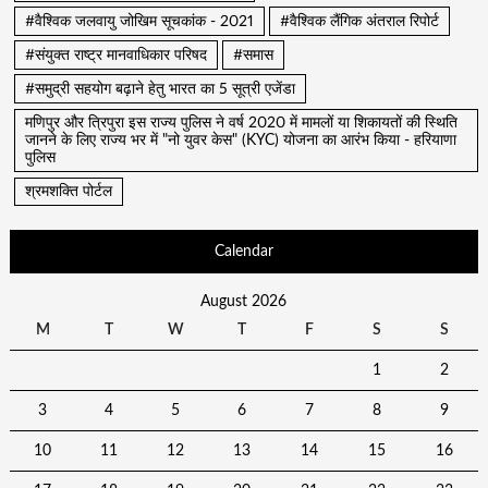
#वैश्विक जलवायु जोखिम सूचकांक - 2021
#वैश्विक लैंगिक अंतराल रिपोर्ट
#संयुक्त राष्ट्र मानवाधिकार परिषद
#समास
#समुद्री सहयोग बढ़ाने हेतु भारत का 5 सूत्री एजेंडा
मणिपुर और त्रिपुरा इस राज्य पुलिस ने वर्ष 2020 में मामलों या शिकायतों की स्थिति
जानने के लिए राज्य भर में "नो युवर केस" (KYC) योजना का आरंभ किया - हरियाणा
पुलिस
श्रमशक्ति पोर्टल
Calendar
August 2026
M
T
W
T
F
S
S
1
2
3
4
5
6
7
8
9
10
11
12
13
14
15
16