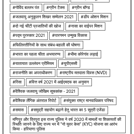
#गोविंद बल्लभ पंत
#ग्रीन टैक्स
#ग्रीन बॉण्ड
#जलवायु अनुकूलन शिखर सम्मेलन 2021
#डीप ओशन मिशन
#दो नई चींटी प्रजातियों की खोज
#नासा का वाईपर मिशन
#पद्म पुरस्कार 2021
#पारगमन उन्मुख विकास
#फिलिस्तीनियों के साथ संबंध-बहाली की घोषणा
#भारत का पहला चीता अभयारण्य
#भीमा कोरेगांव लड़ाई
#यातायात उल्लंघन प्रीमियम
#यूपीएससी
#राजनीति का अपराधीकरण
#राष्ट्रीय मतदाता दिवस (NVD)
#रिसा
#वित्त वर्ष 2021 में आईएमएफ का अनुमान
#वैश्विक जलवायु जोखिम सूचकांक - 2021
#वैश्विक लैंगिक अंतराल रिपोर्ट
#संयुक्त राष्ट्र मानवाधिकार परिषद
#समास
#समुद्री सहयोग बढ़ाने हेतु भारत का 5 सूत्री एजेंडा
मणिपुर और त्रिपुरा इस राज्य पुलिस ने वर्ष 2020 में मामलों या शिकायतों की
स्थिति जानने के लिए राज्य भर में "नो युवर केस" (KYC) योजना का आरंभ
किया - हरियाणा पुलिस