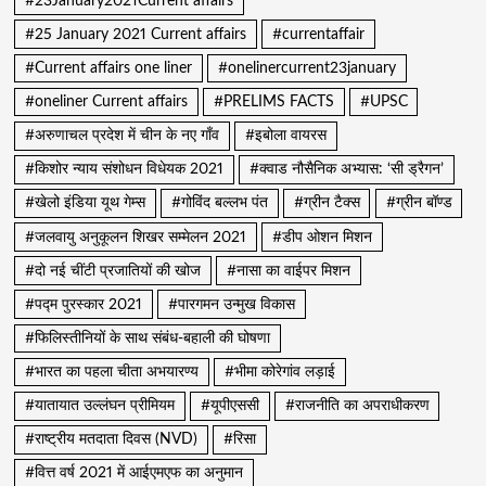
#23January2021Current affairs
#25 January 2021 Current affairs
#currentaffair
#Current affairs one liner
#onelinercurrent23january
#oneliner Current affairs
#PRELIMS FACTS
#UPSC
#अरुणाचल प्रदेश में चीन के नए गाँव
#इबोला वायरस
#किशोर न्याय संशोधन विधेयक 2021
#क्वाड नौसैनिक अभ्यास: ‘सी ड्रैगन’
#खेलो इंडिया यूथ गेम्स
#गोविंद बल्लभ पंत
#ग्रीन टैक्स
#ग्रीन बॉण्ड
#जलवायु अनुकूलन शिखर सम्मेलन 2021
#डीप ओशन मिशन
#दो नई चींटी प्रजातियों की खोज
#नासा का वाईपर मिशन
#पद्म पुरस्कार 2021
#पारगमन उन्मुख विकास
#फिलिस्तीनियों के साथ संबंध-बहाली की घोषणा
#भारत का पहला चीता अभयारण्य
#भीमा कोरेगांव लड़ाई
#यातायात उल्लंघन प्रीमियम
#यूपीएससी
#राजनीति का अपराधीकरण
#राष्ट्रीय मतदाता दिवस (NVD)
#रिसा
#वित्त वर्ष 2021 में आईएमएफ का अनुमान