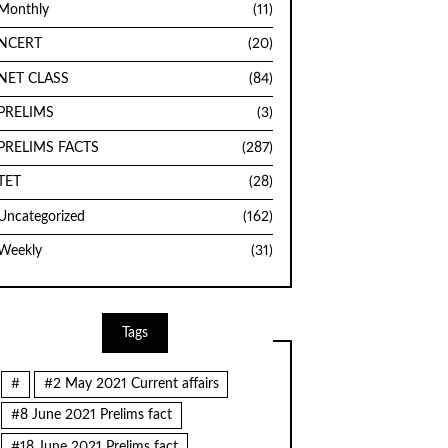
Monthly
(11)
NCERT
(20)
NET CLASS
(84)
PRELIMS
(3)
PRELIMS FACTS
(287)
TET
(28)
Uncategorized
(162)
Weekly
(31)
Tags
#
#2 May 2021 Current affairs
#8 June 2021 Prelims fact
#18 June 2021 Prelims fact