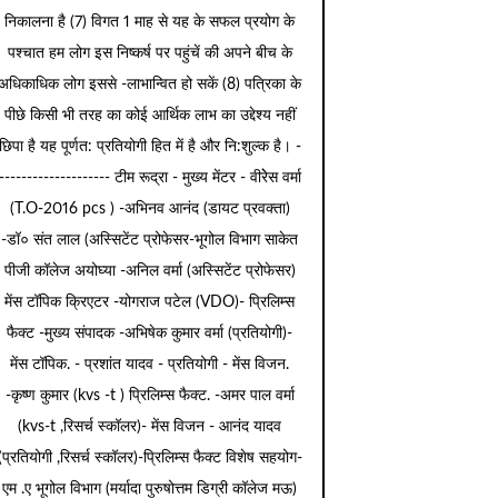
निकालना है (7) विगत 1 माह से यह के सफल प्रयोग के
पश्चात हम लोग इस निष्कर्ष पर पहुंचें की अपने बीच के
अधिकाधिक लोग इससे -लाभान्वित हो सकें (8) पत्रिका के
पीछे किसी भी तरह का कोई आर्थिक लाभ का उद्देश्य नहीं
छिपा है यह पूर्णत: प्रतियोगी हित में है और नि:शुल्क है। -
-------------------- टीम रूद्रा - मुख्य मेंटर - वीरेेस वर्मा
(T.O-2016 pcs ) -अभिनव आनंद (डायट प्रवक्ता)
-डॉ० संत लाल (अस्सिटेंट प्रोफेसर-भूगोल विभाग साकेत
पीजी कॉलेज अयोघ्या -अनिल वर्मा (अस्सिटेंट प्रोफेसर)
मेंस टॉपिक क्रिएटर -योगराज पटेल (VDO)- प्रिलिम्स
फैक्ट -मुख्य संपादक -अभिषेक कुमार वर्मा (प्रतियोगी)-
मेंस टॉपिक. - प्रशांत यादव - प्रतियोगी - मेंस विजन.
-कृष्ण कुमार (kvs -t ) प्रिलिम्स फैक्ट. -अमर पाल वर्मा
(kvs-t ,रिसर्च स्कॉलर)- मेंस विजन - आनंद यादव
(प्रतियोगी ,रिसर्च स्कॉलर)-प्रिलिम्स फैक्ट विशेष सहयोग-
एम .ए भूगोल विभाग (मर्यादा पुरुषोत्तम डिग्री कॉलेज मऊ)