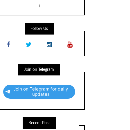
।
Follow Us
Join on Telegram
Join on Telegram for daily
updates
Recent Post