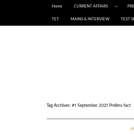
Home
CURRENT AFFAIRS
PR
TET
MAINS & INTERVIEW
TEST S
Tag Archives:
#1 September 2021 Prelims fact
P