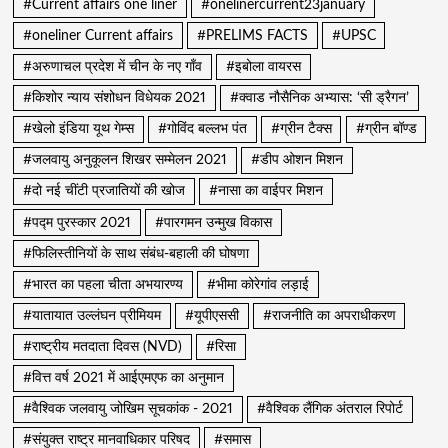
#Current affairs one liner
#onelinercurrent23january
#oneliner Current affairs
#PRELIMS FACTS
#UPSC
#अरुणाचल प्रदेश में चीन के नए गाँव
#इबोला वायरस
#किशोर न्याय संशोधन विधेयक 2021
#क्वाड नौसैनिक अभ्यास: ‘सी ड्रैगन’
#खेलो इंडिया यूथ गेम्स
#गोविंद बल्लभ पंत
#ग्रीन टैक्स
#ग्रीन बॉण्ड
#जलवायु अनुकूलन शिखर सम्मेलन 2021
#डीप ओशन मिशन
#दो नई चींटी प्रजातियों की खोज
#नासा का वाईपर मिशन
#पद्म पुरस्कार 2021
#पारगमन उन्मुख विकास
#फिलिस्तीनियों के साथ संबंध-बहाली की घोषणा
#भारत का पहला चीता अभयारण्य
#भीमा कोरेगांव लड़ाई
#यातायात उल्लंघन प्रीमियम
#यूपीएससी
#राजनीति का अपराधीकरण
#राष्ट्रीय मतदाता दिवस (NVD)
#रिसा
#वित्त वर्ष 2021 में आईएमएफ का अनुमान
#वैश्विक जलवायु जोखिम सूचकांक - 2021
#वैश्विक लैंगिक अंतराल रिपोर्ट
#संयुक्त राष्ट्र मानवाधिकार परिषद
#समास