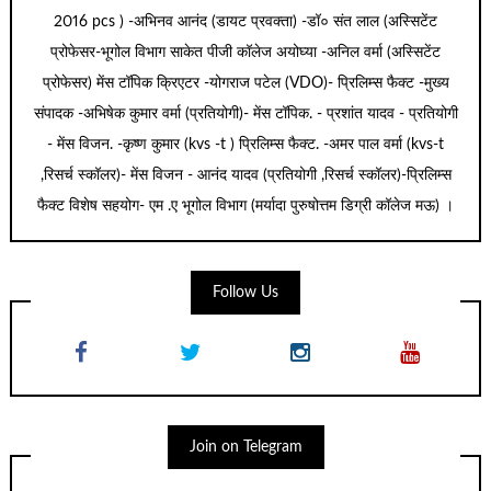
2016 pcs ) -अभिनव आनंद (डायट प्रवक्ता) -डॉ० संत लाल (अस्सिटेंट
प्रोफेसर-भूगोल विभाग साकेत पीजी कॉलेज अयोघ्या -अनिल वर्मा (अस्सिटेंट
प्रोफेसर) मेंस टॉपिक क्रिएटर -योगराज पटेल (VDO)- प्रिलिम्स फैक्ट -मुख्य
संपादक -अभिषेक कुमार वर्मा (प्रतियोगी)- मेंस टॉपिक. - प्रशांत यादव - प्रतियोगी
- मेंस विजन. -कृष्ण कुमार (kvs -t ) प्रिलिम्स फैक्ट. -अमर पाल वर्मा (kvs-t
,रिसर्च स्कॉलर)- मेंस विजन - आनंद यादव (प्रतियोगी ,रिसर्च स्कॉलर)-प्रिलिम्स
फैक्ट विशेष सहयोग- एम .ए भूगोल विभाग (मर्यादा पुरुषोत्तम डिग्री कॉलेज मऊ) ।
Follow Us
Join on Telegram