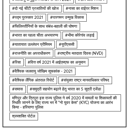
#दो नई चींटी प्रजातियों की खोज
#नासा का वाईपर मिशन
#पद्म पुरस्कार 2021
#पारगमन उन्मुख विकास
#फिलिस्तीनियों के साथ संबंध-बहाली की घोषणा
#भारत का पहला चीता अभयारण्य
#भीमा कोरेगांव लड़ाई
#यातायात उल्लंघन प्रीमियम
#यूपीएससी
#राजनीति का अपराधीकरण
#राष्ट्रीय मतदाता दिवस (NVD)
#रिसा
#वित्त वर्ष 2021 में आईएमएफ का अनुमान
#वैश्विक जलवायु जोखिम सूचकांक - 2021
#वैश्विक लैंगिक अंतराल रिपोर्ट
#संयुक्त राष्ट्र मानवाधिकार परिषद
#समास
#समुद्री सहयोग बढ़ाने हेतु भारत का 5 सूत्री एजेंडा
मणिपुर और त्रिपुरा इस राज्य पुलिस ने वर्ष 2020 में मामलों या शिकायतों की
स्थिति जानने के लिए राज्य भर में "नो युवर केस" (KYC) योजना का आरंभ
किया - हरियाणा पुलिस
श्रमशक्ति पोर्टल