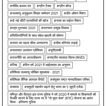
#गोविंद बल्लभ पंत
#ग्रीन टैक्स
#ग्रीन बॉण्ड
#जलवायु अनुकूलन शिखर सम्मेलन 2021
#डीप ओशन मिशन
#दो नई चींटी प्रजातियों की खोज
#नासा का वाईपर मिशन
#पद्म पुरस्कार 2021
#पारगमन उन्मुख विकास
#फिलिस्तीनियों के साथ संबंध-बहाली की घोषणा
#भारत का पहला चीता अभयारण्य
#भीमा कोरेगांव लड़ाई
#यातायात उल्लंघन प्रीमियम
#यूपीएससी
#राजनीति का अपराधीकरण
#राष्ट्रीय मतदाता दिवस (NVD)
#रिसा
#वित्त वर्ष 2021 में आईएमएफ का अनुमान
#वैश्विक जलवायु जोखिम सूचकांक - 2021
#वैश्विक लैंगिक अंतराल रिपोर्ट
#संयुक्त राष्ट्र मानवाधिकार परिषद
#समास
#समुद्री सहयोग बढ़ाने हेतु भारत का 5 सूत्री एजेंडा
मणिपुर और त्रिपुरा इस राज्य पुलिस ने वर्ष 2020 में मामलों या शिकायतों की
स्थिति जानने के लिए राज्य भर में "नो युवर केस" (KYC) योजना का आरंभ
किया - हरियाणा पुलिस