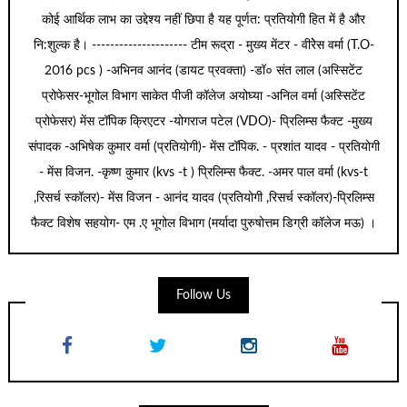
कोई आर्थिक लाभ का उद्देश्य नहीं छिपा है यह पूर्णत: प्रतियोगी हित में है और
नि:शुल्क है। --------------------- टीम रूद्रा - मुख्य मेंटर - वीरेेस वर्मा (T.O-
2016 pcs ) -अभिनव आनंद (डायट प्रवक्ता) -डॉ० संत लाल (अस्सिटेंट
प्रोफेसर-भूगोल विभाग साकेत पीजी कॉलेज अयोघ्या -अनिल वर्मा (अस्सिटेंट
प्रोफेसर) मेंस टॉपिक क्रिएटर -योगराज पटेल (VDO)- प्रिलिम्स फैक्ट -मुख्य
संपादक -अभिषेक कुमार वर्मा (प्रतियोगी)- मेंस टॉपिक. - प्रशांत यादव - प्रतियोगी
- मेंस विजन. -कृष्ण कुमार (kvs -t ) प्रिलिम्स फैक्ट. -अमर पाल वर्मा (kvs-t
,रिसर्च स्कॉलर)- मेंस विजन - आनंद यादव (प्रतियोगी ,रिसर्च स्कॉलर)-प्रिलिम्स
फैक्ट विशेष सहयोग- एम .ए भूगोल विभाग (मर्यादा पुरुषोत्तम डिग्री कॉलेज मऊ) ।
Follow Us