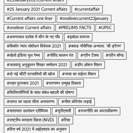
#23January2021Current affairs
#25 January 2021 Current affairs
#currentaffair
#Current affairs one liner
#onelinercurrent23january
#oneliner Current affairs
#PRELIMS FACTS
#UPSC
#अरुणाचल प्रदेश में चीन के नए गाँव
#इबोला वायरस
#किशोर न्याय संशोधन विधेयक 2021
#क्वाड नौसैनिक अभ्यास: ‘सी ड्रैगन’
#खेलो इंडिया यूथ गेम्स
#गोविंद बल्लभ पंत
#ग्रीन टैक्स
#ग्रीन बॉण्ड
#जलवायु अनुकूलन शिखर सम्मेलन 2021
#डीप ओशन मिशन
#दो नई चींटी प्रजातियों की खोज
#नासा का वाईपर मिशन
#पद्म पुरस्कार 2021
#पारगमन उन्मुख विकास
#फिलिस्तीनियों के साथ संबंध-बहाली की घोषणा
#भारत का पहला चीता अभयारण्य
#भीमा कोरेगांव लड़ाई
#यातायात उल्लंघन प्रीमियम
#यूपीएससी
#राजनीति का अपराधीकरण
#राष्ट्रीय मतदाता दिवस (NVD)
#रिसा
#वित्त वर्ष 2021 में आईएमएफ का अनुमान