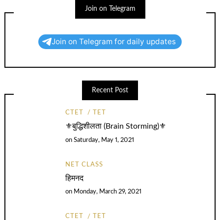
Join on Telegram
Join on Telegram for daily updates
Recent Post
CTET
TET
⚜️बुद्धिशीलता (Brain Storming)⚜️
on
Saturday, May 1, 2021
NET CLASS
हिमनद
on
Monday, March 29, 2021
CTET
TET