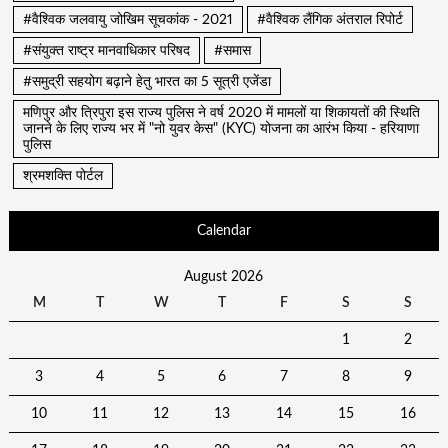
#वैश्विक जलवायु जोखिम सूचकांक - 2021
#वैश्विक लैंगिक अंतराल रिपोर्ट
#संयुक्त राष्ट्र मानवाधिकार परिषद
#समास
#समुद्री सहयोग बढ़ाने हेतु भारत का 5 सूत्री एजेंडा
मणिपुर और त्रिपुरा इस राज्य पुलिस ने वर्ष 2020 में मामलों या शिकायतों की स्थिति
जानने के लिए राज्य भर में "नो युवर केस" (KYC) योजना का आरंभ किया - हरियाणा
पुलिस
श्रमशक्ति पोर्टल
Calendar
August 2026
M
T
W
T
F
S
S
1
2
3
4
5
6
7
8
9
10
11
12
13
14
15
16