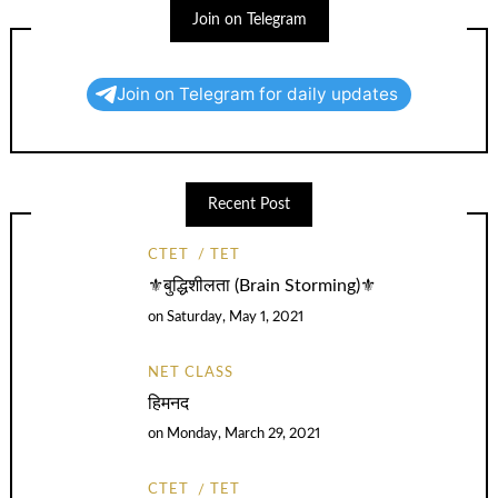
Join on Telegram
Join on Telegram for daily updates
Recent Post
CTET
TET
⚜️बुद्धिशीलता (Brain Storming)⚜️
on
Saturday, May 1, 2021
NET CLASS
हिमनद
on
Monday, March 29, 2021
CTET
TET