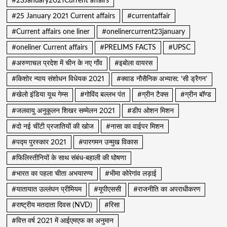
#23January2021Current affairs
#25 January 2021 Current affairs
#currentaffair
#Current affairs one liner
#onelinercurrent23january
#oneliner Current affairs
#PRELIMS FACTS
#UPSC
#अरुणाचल प्रदेश में चीन के नए गाँव
#इबोला वायरस
#किशोर न्याय संशोधन विधेयक 2021
#क्वाड नौसैनिक अभ्यास: ‘सी ड्रैगन’
#खेलो इंडिया यूथ गेम्स
#गोविंद बल्लभ पंत
#ग्रीन टैक्स
#ग्रीन बॉण्ड
#जलवायु अनुकूलन शिखर सम्मेलन 2021
#डीप ओशन मिशन
#दो नई चींटी प्रजातियों की खोज
#नासा का वाईपर मिशन
#पद्म पुरस्कार 2021
#पारगमन उन्मुख विकास
#फिलिस्तीनियों के साथ संबंध-बहाली की घोषणा
#भारत का पहला चीता अभयारण्य
#भीमा कोरेगांव लड़ाई
#यातायात उल्लंघन प्रीमियम
#यूपीएससी
#राजनीति का अपराधीकरण
#राष्ट्रीय मतदाता दिवस (NVD)
#रिसा
#वित्त वर्ष 2021 में आईएमएफ का अनुमान