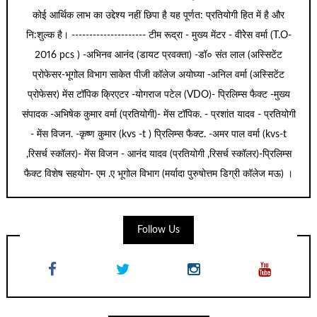
कोई आर्थिक लाभ का उद्देश्य नहीं छिपा है यह पूर्णत: प्रतियोगी हित में है और
नि:शुल्क है। --------------------- टीम रूद्रा - मुख्य मेंटर - वीरेेस वर्मा (T.O-
2016 pcs ) -अभिनव आनंद (डायट प्रवक्ता) -डॉ० संत लाल (अस्सिटेंट
प्रोफेसर-भूगोल विभाग साकेत पीजी कॉलेज अयोघ्या -अनिल वर्मा (अस्सिटेंट
प्रोफेसर) मेंस टॉपिक क्रिएटर -योगराज पटेल (VDO)- प्रिलिम्स फैक्ट -मुख्य
संपादक -अभिषेक कुमार वर्मा (प्रतियोगी)- मेंस टॉपिक. - प्रशांत यादव - प्रतियोगी
- मेंस विजन. -कृष्ण कुमार (kvs -t ) प्रिलिम्स फैक्ट. -अमर पाल वर्मा (kvs-t
,रिसर्च स्कॉलर)- मेंस विजन - आनंद यादव (प्रतियोगी ,रिसर्च स्कॉलर)-प्रिलिम्स
फैक्ट विशेष सहयोग- एम .ए भूगोल विभाग (मर्यादा पुरुषोत्तम डिग्री कॉलेज मऊ) ।
Follow Us