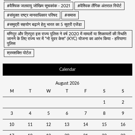
#वैश्विक जलवायु जोखिम सूचकांक - 2021
#वैश्विक लैंगिक अंतराल रिपोर्ट
#संयुक्त राष्ट्र मानवाधिकार परिषद
#समास
#समुद्री सहयोग बढ़ाने हेतु भारत का 5 सूत्री एजेंडा
मणिपुर और त्रिपुरा इस राज्य पुलिस ने वर्ष 2020 में मामलों या शिकायतों की स्थिति
जानने के लिए राज्य भर में "नो युवर केस" (KYC) योजना का आरंभ किया - हरियाणा
पुलिस
श्रमशक्ति पोर्टल
Calendar
August 2026
M
T
W
T
F
S
S
1
2
3
4
5
6
7
8
9
10
11
12
13
14
15
16