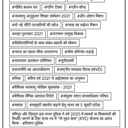
#गोविंद बल्लभ पंत
#ग्रीन टैक्स
#ग्रीन बॉण्ड
#जलवायु अनुकूलन शिखर सम्मेलन 2021
#डीप ओशन मिशन
#दो नई चींटी प्रजातियों की खोज
#नासा का वाईपर मिशन
#पद्म पुरस्कार 2021
#पारगमन उन्मुख विकास
#फिलिस्तीनियों के साथ संबंध-बहाली की घोषणा
#भारत का पहला चीता अभयारण्य
#भीमा कोरेगांव लड़ाई
#यातायात उल्लंघन प्रीमियम
#यूपीएससी
#राजनीति का अपराधीकरण
#राष्ट्रीय मतदाता दिवस (NVD)
#रिसा
#वित्त वर्ष 2021 में आईएमएफ का अनुमान
#वैश्विक जलवायु जोखिम सूचकांक - 2021
#वैश्विक लैंगिक अंतराल रिपोर्ट
#संयुक्त राष्ट्र मानवाधिकार परिषद
#समास
#समुद्री सहयोग बढ़ाने हेतु भारत का 5 सूत्री एजेंडा
मणिपुर और त्रिपुरा इस राज्य पुलिस ने वर्ष 2020 में मामलों या शिकायतों की
स्थिति जानने के लिए राज्य भर में "नो युवर केस" (KYC) योजना का आरंभ
किया - हरियाणा पुलिस