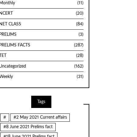
Monthly
(11)
NCERT
(20)
NET CLASS
(84)
PRELIMS
(3)
PRELIMS FACTS
(287)
TET
(28)
Uncategorized
(162)
Weekly
(31)
Tags
#
#2 May 2021 Current affairs
#8 June 2021 Prelims fact
#18 June 2021 Prelims fact