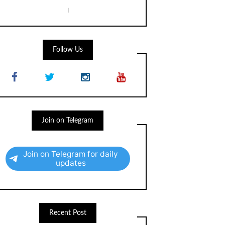
।
Follow Us
Join on Telegram
Join on Telegram for daily
updates
Recent Post