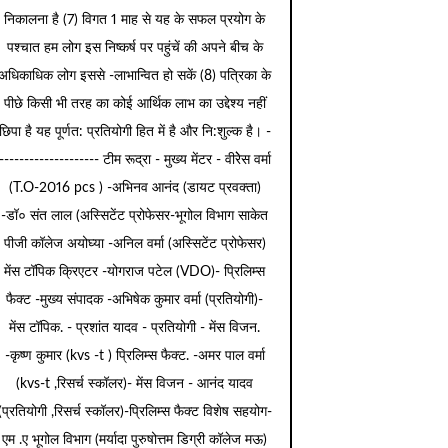
निकालना है (7) विगत 1 माह से यह के सफल प्रयोग के
पश्चात हम लोग इस निष्कर्ष पर पहुंचें की अपने बीच के
अधिकाधिक लोग इससे -लाभान्वित हो सकें (8) पत्रिका के
पीछे किसी भी तरह का कोई आर्थिक लाभ का उद्देश्य नहीं
छिपा है यह पूर्णत: प्रतियोगी हित में है और नि:शुल्क है। -
-------------------- टीम रूद्रा - मुख्य मेंटर - वीरेेस वर्मा
(T.O-2016 pcs ) -अभिनव आनंद (डायट प्रवक्ता)
-डॉ० संत लाल (अस्सिटेंट प्रोफेसर-भूगोल विभाग साकेत
पीजी कॉलेज अयोघ्या -अनिल वर्मा (अस्सिटेंट प्रोफेसर)
मेंस टॉपिक क्रिएटर -योगराज पटेल (VDO)- प्रिलिम्स
फैक्ट -मुख्य संपादक -अभिषेक कुमार वर्मा (प्रतियोगी)-
मेंस टॉपिक. - प्रशांत यादव - प्रतियोगी - मेंस विजन.
-कृष्ण कुमार (kvs -t ) प्रिलिम्स फैक्ट. -अमर पाल वर्मा
(kvs-t ,रिसर्च स्कॉलर)- मेंस विजन - आनंद यादव
(प्रतियोगी ,रिसर्च स्कॉलर)-प्रिलिम्स फैक्ट विशेष सहयोग-
एम .ए भूगोल विभाग (मर्यादा पुरुषोत्तम डिग्री कॉलेज मऊ)