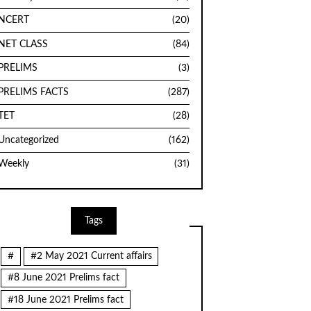
NCERT
(20)
NET CLASS
(84)
PRELIMS
(3)
PRELIMS FACTS
(287)
TET
(28)
Uncategorized
(162)
Weekly
(31)
Tags
#
#2 May 2021 Current affairs
#8 June 2021 Prelims fact
#18 June 2021 Prelims fact