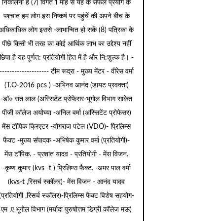
निकालना है (7) विगत 1 माह से यह के सफल प्रयोग के
पश्चात हम लोग इस निष्कर्ष पर पहुंचें की अपने बीच के
अधिकाधिक लोग इससे -लाभान्वित हो सकें (8) पत्रिका के
पीछे किसी भी तरह का कोई आर्थिक लाभ का उद्देश्य नहीं
छिपा है यह पूर्णत: प्रतियोगी हित में है और नि:शुल्क है। -
-------------------- टीम रूद्रा - मुख्य मेंटर - वीरेेस वर्मा
(T.O-2016 pcs ) -अभिनव आनंद (डायट प्रवक्ता)
-डॉ० संत लाल (अस्सिटेंट प्रोफेसर-भूगोल विभाग साकेत
पीजी कॉलेज अयोघ्या -अनिल वर्मा (अस्सिटेंट प्रोफेसर)
मेंस टॉपिक क्रिएटर -योगराज पटेल (VDO)- प्रिलिम्स
फैक्ट -मुख्य संपादक -अभिषेक कुमार वर्मा (प्रतियोगी)-
मेंस टॉपिक. - प्रशांत यादव - प्रतियोगी - मेंस विजन.
-कृष्ण कुमार (kvs -t ) प्रिलिम्स फैक्ट. -अमर पाल वर्मा
(kvs-t ,रिसर्च स्कॉलर)- मेंस विजन - आनंद यादव
(प्रतियोगी ,रिसर्च स्कॉलर)-प्रिलिम्स फैक्ट विशेष सहयोग-
एम .ए भूगोल विभाग (मर्यादा पुरुषोत्तम डिग्री कॉलेज मऊ)