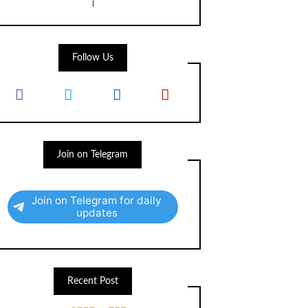
।
Follow Us
Join on Telegram
Join on Telegram for daily
updates
Recent Post