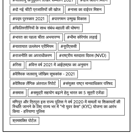
#जलवायु अनुकूलन शिखर सम्मेलन 2021
#डीप ओशन मिशन
#दो नई चींटी प्रजातियों की खोज
#नासा का वाईपर मिशन
#पद्म पुरस्कार 2021
#पारगमन उन्मुख विकास
#फिलिस्तीनियों के साथ संबंध-बहाली की घोषणा
#भारत का पहला चीता अभयारण्य
#भीमा कोरेगांव लड़ाई
#यातायात उल्लंघन प्रीमियम
#यूपीएससी
#राजनीति का अपराधीकरण
#राष्ट्रीय मतदाता दिवस (NVD)
#रिसा
#वित्त वर्ष 2021 में आईएमएफ का अनुमान
#वैश्विक जलवायु जोखिम सूचकांक - 2021
#वैश्विक लैंगिक अंतराल रिपोर्ट
#संयुक्त राष्ट्र मानवाधिकार परिषद
#समास
#समुद्री सहयोग बढ़ाने हेतु भारत का 5 सूत्री एजेंडा
मणिपुर और त्रिपुरा इस राज्य पुलिस ने वर्ष 2020 में मामलों या शिकायतों की
स्थिति जानने के लिए राज्य भर में "नो युवर केस" (KYC) योजना का आरंभ
किया - हरियाणा पुलिस
श्रमशक्ति पोर्टल