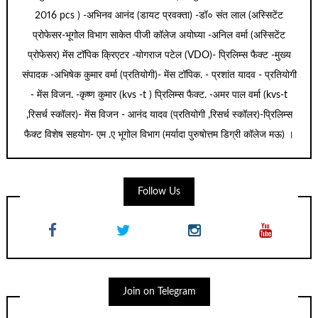
2016 pcs ) -अभिनव आनंद (डायट प्रवक्ता) -डॉ० संत लाल (अस्सिटेंट
प्रोफेसर-भूगोल विभाग साकेत पीजी कॉलेज अयोघ्या -अनिल वर्मा (अस्सिटेंट
प्रोफेसर) मेंस टॉपिक क्रिएटर -योगराज पटेल (VDO)- प्रिलिम्स फैक्ट -मुख्य
संपादक -अभिषेक कुमार वर्मा (प्रतियोगी)- मेंस टॉपिक. - प्रशांत यादव - प्रतियोगी
- मेंस विजन. -कृष्ण कुमार (kvs -t ) प्रिलिम्स फैक्ट. -अमर पाल वर्मा (kvs-t
,रिसर्च स्कॉलर)- मेंस विजन - आनंद यादव (प्रतियोगी ,रिसर्च स्कॉलर)-प्रिलिम्स
फैक्ट विशेष सहयोग- एम .ए भूगोल विभाग (मर्यादा पुरुषोत्तम डिग्री कॉलेज मऊ) ।
Follow Us
Join on Telegram