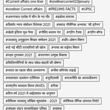
#Current affairs one liner
#onelinercurrent23january
#oneliner Current affairs
#PRELIMS FACTS
#UPSC
#अरुणाचल प्रदेश में चीन के नए गाँव
#इबोला वायरस
#किशोर न्याय संशोधन विधेयक 2021
#क्वाड नौसैनिक अभ्यास: ‘सी ड्रैगन’
#खेलो इंडिया यूथ गेम्स
#गोविंद बल्लभ पंत
#ग्रीन टैक्स
#ग्रीन बॉण्ड
#जलवायु अनुकूलन शिखर सम्मेलन 2021
#डीप ओशन मिशन
#दो नई चींटी प्रजातियों की खोज
#नासा का वाईपर मिशन
#पद्म पुरस्कार 2021
#पारगमन उन्मुख विकास
#फिलिस्तीनियों के साथ संबंध-बहाली की घोषणा
#भारत का पहला चीता अभयारण्य
#भीमा कोरेगांव लड़ाई
#यातायात उल्लंघन प्रीमियम
#यूपीएससी
#राजनीति का अपराधीकरण
#राष्ट्रीय मतदाता दिवस (NVD)
#रिसा
#वित्त वर्ष 2021 में आईएमएफ का अनुमान
#वैश्विक जलवायु जोखिम सूचकांक - 2021
#वैश्विक लैंगिक अंतराल रिपोर्ट
#संयुक्त राष्ट्र मानवाधिकार परिषद
#समास