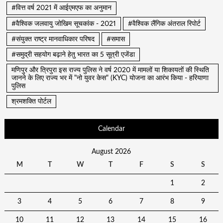
#वित्त वर्ष 2021 में आईएमएफ का अनुमान
#वैश्विक जलवायु जोखिम सूचकांक - 2021
#वैश्विक लैंगिक अंतराल रिपोर्ट
#संयुक्त राष्ट्र मानवाधिकार परिषद
#समास
#समुद्री सहयोग बढ़ाने हेतु भारत का 5 सूत्री एजेंडा
मणिपुर और त्रिपुरा इस राज्य पुलिस ने वर्ष 2020 में मामलों या शिकायतों की स्थिति
जानने के लिए राज्य भर में "नो युवर केस" (KYC) योजना का आरंभ किया - हरियाणा
पुलिस
श्रमशक्ति पोर्टल
Calendar
August 2026
M
T
W
T
F
S
S
1
2
3
4
5
6
7
8
9
10
11
12
13
14
15
16