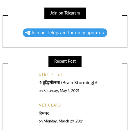
Join on Telegram
Join on Telegram for daily updates
Recent Post
CTET
TET
⚜️बुद्धिशीलता (Brain Storming)⚜️
on
Saturday, May 1, 2021
NET CLASS
हिमनद
on
Monday, March 29, 2021