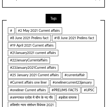
Tags
#
#2 May 2021 Current affairs
#8 June 2021 Prelims fact
#18 June 2021 Prelims fact
#19 April 2021 Current affairs
#21January2021 current affairs
#22JanuaryCurrentaffairs
#23January2021Current affairs
#25 January 2021 Current affairs
#currentaffair
#Current affairs one liner
#onelinercurrent23january
#oneliner Current affairs
#PRELIMS FACTS
#UPSC
#अरुणाचल प्रदेश में चीन के नए गाँव
#इबोला वायरस
#किशोर न्याय संशोधन विधेयक 2021