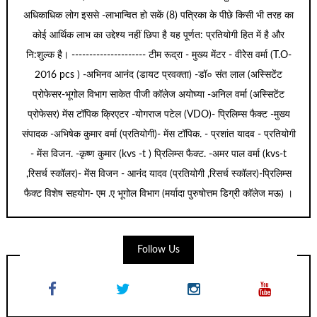
अधिकाधिक लोग इससे -लाभान्वित हो सकें (8) पत्रिका के पीछे किसी भी तरह का
कोई आर्थिक लाभ का उद्देश्य नहीं छिपा है यह पूर्णत: प्रतियोगी हित में है और
नि:शुल्क है। --------------------- टीम रूद्रा - मुख्य मेंटर - वीरेेस वर्मा (T.O-
2016 pcs ) -अभिनव आनंद (डायट प्रवक्ता) -डॉ० संत लाल (अस्सिटेंट
प्रोफेसर-भूगोल विभाग साकेत पीजी कॉलेज अयोघ्या -अनिल वर्मा (अस्सिटेंट
प्रोफेसर) मेंस टॉपिक क्रिएटर -योगराज पटेल (VDO)- प्रिलिम्स फैक्ट -मुख्य
संपादक -अभिषेक कुमार वर्मा (प्रतियोगी)- मेंस टॉपिक. - प्रशांत यादव - प्रतियोगी
- मेंस विजन. -कृष्ण कुमार (kvs -t ) प्रिलिम्स फैक्ट. -अमर पाल वर्मा (kvs-t
,रिसर्च स्कॉलर)- मेंस विजन - आनंद यादव (प्रतियोगी ,रिसर्च स्कॉलर)-प्रिलिम्स
फैक्ट विशेष सहयोग- एम .ए भूगोल विभाग (मर्यादा पुरुषोत्तम डिग्री कॉलेज मऊ) ।
Follow Us