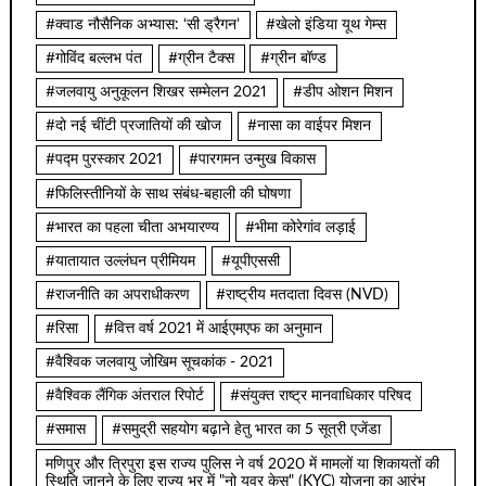
#क्वाड नौसैनिक अभ्यास: ‘सी ड्रैगन’
#खेलो इंडिया यूथ गेम्स
#गोविंद बल्लभ पंत
#ग्रीन टैक्स
#ग्रीन बॉण्ड
#जलवायु अनुकूलन शिखर सम्मेलन 2021
#डीप ओशन मिशन
#दो नई चींटी प्रजातियों की खोज
#नासा का वाईपर मिशन
#पद्म पुरस्कार 2021
#पारगमन उन्मुख विकास
#फिलिस्तीनियों के साथ संबंध-बहाली की घोषणा
#भारत का पहला चीता अभयारण्य
#भीमा कोरेगांव लड़ाई
#यातायात उल्लंघन प्रीमियम
#यूपीएससी
#राजनीति का अपराधीकरण
#राष्ट्रीय मतदाता दिवस (NVD)
#रिसा
#वित्त वर्ष 2021 में आईएमएफ का अनुमान
#वैश्विक जलवायु जोखिम सूचकांक - 2021
#वैश्विक लैंगिक अंतराल रिपोर्ट
#संयुक्त राष्ट्र मानवाधिकार परिषद
#समास
#समुद्री सहयोग बढ़ाने हेतु भारत का 5 सूत्री एजेंडा
मणिपुर और त्रिपुरा इस राज्य पुलिस ने वर्ष 2020 में मामलों या शिकायतों की
स्थिति जानने के लिए राज्य भर में "नो युवर केस" (KYC) योजना का आरंभ