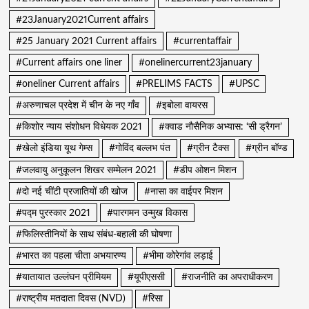
#23January2021Current affairs
#25 January 2021 Current affairs
#currentaffair
#Current affairs one liner
#onelinercurrent23january
#oneliner Current affairs
#PRELIMS FACTS
#UPSC
#अरुणाचल प्रदेश में चीन के नए गाँव
#इबोला वायरस
#किशोर न्याय संशोधन विधेयक 2021
#क्वाड नौसैनिक अभ्यास: ‘सी ड्रैगन’
#खेलो इंडिया यूथ गेम्स
#गोविंद बल्लभ पंत
#ग्रीन टैक्स
#ग्रीन बॉण्ड
#जलवायु अनुकूलन शिखर सम्मेलन 2021
#डीप ओशन मिशन
#दो नई चींटी प्रजातियों की खोज
#नासा का वाईपर मिशन
#पद्म पुरस्कार 2021
#पारगमन उन्मुख विकास
#फिलिस्तीनियों के साथ संबंध-बहाली की घोषणा
#भारत का पहला चीता अभयारण्य
#भीमा कोरेगांव लड़ाई
#यातायात उल्लंघन प्रीमियम
#यूपीएससी
#राजनीति का अपराधीकरण
#राष्ट्रीय मतदाता दिवस (NVD)
#रिसा