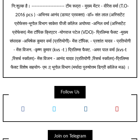
नि:शुल्क है। --------------------- टीम रूद्रा - मुख्य मेंटर - वीरेेस वर्मा (T.O-
2016 pcs ) -अभिनव आनंद (डायट प्रवक्ता) -डॉ० संत लाल (अस्सिटेंट
प्रोफेसर-भूगोल विभाग साकेत पीजी कॉलेज अयोघ्या -अनिल वर्मा (अस्सिटेंट
प्रोफेसर) मेंस टॉपिक क्रिएटर -योगराज पटेल (VDO)- प्रिलिम्स फैक्ट -मुख्य
संपादक -अभिषेक कुमार वर्मा (प्रतियोगी)- मेंस टॉपिक. - प्रशांत यादव - प्रतियोगी
- मेंस विजन. -कृष्ण कुमार (kvs -t ) प्रिलिम्स फैक्ट. -अमर पाल वर्मा (kvs-t
,रिसर्च स्कॉलर)- मेंस विजन - आनंद यादव (प्रतियोगी ,रिसर्च स्कॉलर)-प्रिलिम्स
फैक्ट विशेष सहयोग- एम .ए भूगोल विभाग (मर्यादा पुरुषोत्तम डिग्री कॉलेज मऊ) ।
Follow Us
Join on Telegram