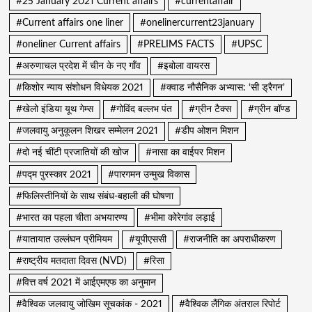
#25 January 2021 Current affairs
#currentaffair
#Current affairs one liner
#onelinercurrent23january
#oneliner Current affairs
#PRELIMS FACTS
#UPSC
#अरुणाचल प्रदेश में चीन के नए गाँव
#इबोला वायरस
#किशोर न्याय संशोधन विधेयक 2021
#क्वाड नौसैनिक अभ्यास: ‘सी ड्रैगन’
#खेलो इंडिया यूथ गेम्स
#गोविंद बल्लभ पंत
#ग्रीन टैक्स
#ग्रीन बॉण्ड
#जलवायु अनुकूलन शिखर सम्मेलन 2021
#डीप ओशन मिशन
#दो नई चींटी प्रजातियों की खोज
#नासा का वाईपर मिशन
#पद्म पुरस्कार 2021
#पारगमन उन्मुख विकास
#फिलिस्तीनियों के साथ संबंध-बहाली की घोषणा
#भारत का पहला चीता अभयारण्य
#भीमा कोरेगांव लड़ाई
#यातायात उल्लंघन प्रीमियम
#यूपीएससी
#राजनीति का अपराधीकरण
#राष्ट्रीय मतदाता दिवस (NVD)
#रिसा
#वित्त वर्ष 2021 में आईएमएफ का अनुमान
#वैश्विक जलवायु जोखिम सूचकांक - 2021
#वैश्विक लैंगिक अंतराल रिपोर्ट