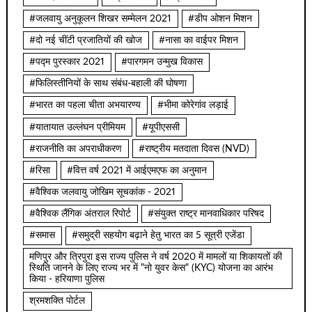
#जलवायु अनुकूलन शिखर सम्मेलन 2021
#डीप ओशन मिशन
#दो नई चींटी प्रजातियों की खोज
#नासा का वाईपर मिशन
#पद्म पुरस्कार 2021
#पारगमन उन्मुख विकास
#फिलिस्तीनियों के साथ संबंध-बहाली की घोषणा
#भारत का पहला चीता अभयारण्य
#भीमा कोरेगांव लड़ाई
#यातायात उल्लंघन प्रीमियम
#यूपीएससी
#राजनीति का अपराधीकरण
#राष्ट्रीय मतदाता दिवस (NVD)
#रिसा
#वित्त वर्ष 2021 में आईएमएफ का अनुमान
#वैश्विक जलवायु जोखिम सूचकांक - 2021
#वैश्विक लैंगिक अंतराल रिपोर्ट
#संयुक्त राष्ट्र मानवाधिकार परिषद
#समास
#समुद्री सहयोग बढ़ाने हेतु भारत का 5 सूत्री एजेंडा
मणिपुर और त्रिपुरा इस राज्य पुलिस ने वर्ष 2020 में मामलों या शिकायतों की
स्थिति जानने के लिए राज्य भर में "नो युवर केस" (KYC) योजना का आरंभ
किया - हरियाणा पुलिस
श्रमशक्ति पोर्टल