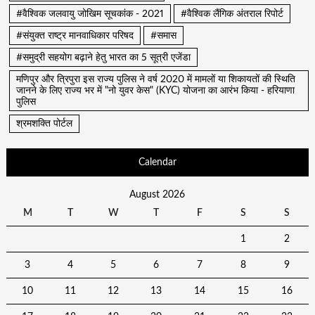
#वैश्विक जलवायु जोखिम सूचकांक - 2021
#वैश्विक लैंगिक अंतराल रिपोर्ट
#संयुक्त राष्ट्र मानवाधिकार परिषद
#समास
#समुद्री सहयोग बढ़ाने हेतु भारत का 5 सूत्री एजेंडा
मणिपुर और त्रिपुरा इस राज्य पुलिस ने वर्ष 2020 में मामलों या शिकायतों की स्थिति
जानने के लिए राज्य भर में "नो युवर केस" (KYC) योजना का आरंभ किया - हरियाणा
पुलिस
श्रमशक्ति पोर्टल
Calendar
August 2026
M
T
W
T
F
S
S
1
2
3
4
5
6
7
8
9
10
11
12
13
14
15
16