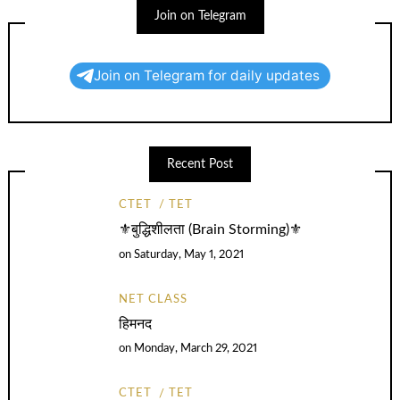
Join on Telegram
Join on Telegram for daily updates
Recent Post
CTET
TET
⚜️बुद्धिशीलता (Brain Storming)⚜️
on
Saturday, May 1, 2021
NET CLASS
हिमनद
on
Monday, March 29, 2021
CTET
TET