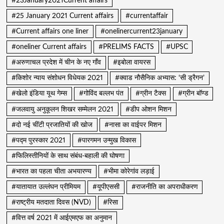
#23January2021Current affairs
#25 January 2021 Current affairs
#currentaffair
#Current affairs one liner
#onelinercurrent23january
#oneliner Current affairs
#PRELIMS FACTS
#UPSC
#अरुणाचल प्रदेश में चीन के नए गाँव
#इबोला वायरस
#किशोर न्याय संशोधन विधेयक 2021
#क्वाड नौसैनिक अभ्यास: ‘सी ड्रैगन’
#खेलो इंडिया यूथ गेम्स
#गोविंद बल्लभ पंत
#ग्रीन टैक्स
#ग्रीन बॉण्ड
#जलवायु अनुकूलन शिखर सम्मेलन 2021
#डीप ओशन मिशन
#दो नई चींटी प्रजातियों की खोज
#नासा का वाईपर मिशन
#पद्म पुरस्कार 2021
#पारगमन उन्मुख विकास
#फिलिस्तीनियों के साथ संबंध-बहाली की घोषणा
#भारत का पहला चीता अभयारण्य
#भीमा कोरेगांव लड़ाई
#यातायात उल्लंघन प्रीमियम
#यूपीएससी
#राजनीति का अपराधीकरण
#राष्ट्रीय मतदाता दिवस (NVD)
#रिसा
#वित्त वर्ष 2021 में आईएमएफ का अनुमान