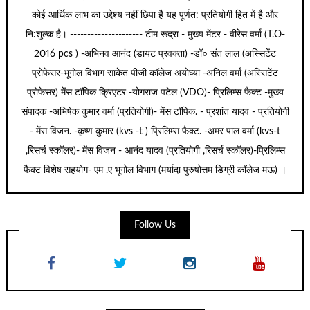
कोई आर्थिक लाभ का उद्देश्य नहीं छिपा है यह पूर्णत: प्रतियोगी हित में है और
नि:शुल्क है। --------------------- टीम रूद्रा - मुख्य मेंटर - वीरेेस वर्मा (T.O-
2016 pcs ) -अभिनव आनंद (डायट प्रवक्ता) -डॉ० संत लाल (अस्सिटेंट
प्रोफेसर-भूगोल विभाग साकेत पीजी कॉलेज अयोघ्या -अनिल वर्मा (अस्सिटेंट
प्रोफेसर) मेंस टॉपिक क्रिएटर -योगराज पटेल (VDO)- प्रिलिम्स फैक्ट -मुख्य
संपादक -अभिषेक कुमार वर्मा (प्रतियोगी)- मेंस टॉपिक. - प्रशांत यादव - प्रतियोगी
- मेंस विजन. -कृष्ण कुमार (kvs -t ) प्रिलिम्स फैक्ट. -अमर पाल वर्मा (kvs-t
,रिसर्च स्कॉलर)- मेंस विजन - आनंद यादव (प्रतियोगी ,रिसर्च स्कॉलर)-प्रिलिम्स
फैक्ट विशेष सहयोग- एम .ए भूगोल विभाग (मर्यादा पुरुषोत्तम डिग्री कॉलेज मऊ) ।
Follow Us