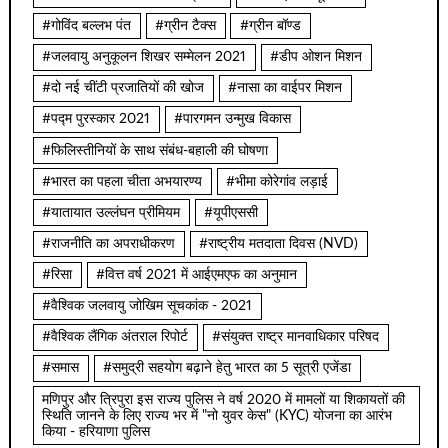
#गोविंद बल्लभ पंत
#ग्रीन टैक्स
#ग्रीन बॉण्ड
#जलवायु अनुकूलन शिखर सम्मेलन 2021
#डीप ओशन मिशन
#दो नई चींटी प्रजातियों की खोज
#नासा का वाईपर मिशन
#पद्म पुरस्कार 2021
#पारगमन उन्मुख विकास
#फिलिस्तीनियों के साथ संबंध-बहाली की घोषणा
#भारत का पहला चीता अभयारण्य
#भीमा कोरेगांव लड़ाई
#यातायात उल्लंघन प्रीमियम
#यूपीएससी
#राजनीति का अपराधीकरण
#राष्ट्रीय मतदाता दिवस (NVD)
#रिसा
#वित्त वर्ष 2021 में आईएमएफ का अनुमान
#वैश्विक जलवायु जोखिम सूचकांक - 2021
#वैश्विक लैंगिक अंतराल रिपोर्ट
#संयुक्त राष्ट्र मानवाधिकार परिषद
#समास
#समुद्री सहयोग बढ़ाने हेतु भारत का 5 सूत्री एजेंडा
मणिपुर और त्रिपुरा इस राज्य पुलिस ने वर्ष 2020 में मामलों या शिकायतों की
स्थिति जानने के लिए राज्य भर में "नो युवर केस" (KYC) योजना का आरंभ
किया - हरियाणा पुलिस